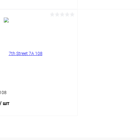
В корзину
В корз
 клик
Сравнение
Купить в 1 клик
ое
Уточняйте наличие
В избранное
 108
/ шт
В корзину