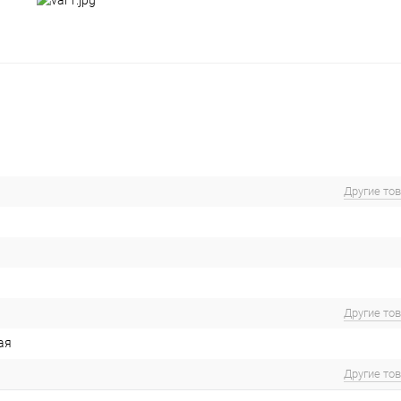
Другие то
Другие то
ая
Другие то