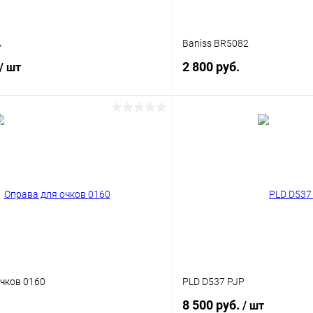
A
Baniss BR5082
2 800 руб.
/ шт
В корз
В корзину
Купить в 1 клик
 клик
Сравнение
В избранное
ое
Уточняйте наличие
чков 0160
PLD D537 PJP
8 500 руб.
/ шт