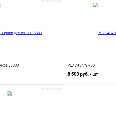
В корзину
В корз
 клик
Сравнение
Купить в 1 клик
ое
Уточняйте наличие
В избранное
очков 35883
PLD D454/G R80
8 500 руб.
/ шт
В корзину
В корз
 клик
Сравнение
Купить в 1 клик