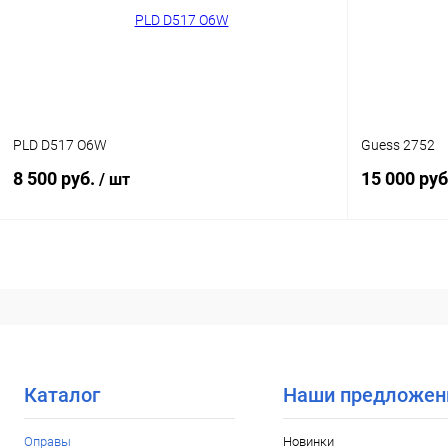
В избранн
В избранное
Уточняйте наличие
PLD D517 O6W
Guess 2752
8 500 руб.
15 000 руб
/ шт
В корзину
Купить в 1
Купить в 1 клик
Сравнение
В избранн
В избранное
Уточняйте наличие
Каталог
Наши предложен
Оправы
Новинки