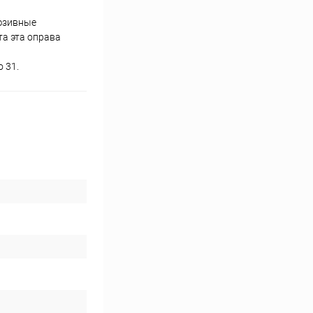
люзивные
та эта оправа
 31.