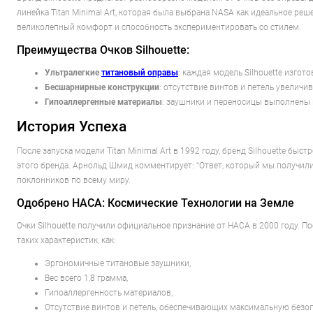
линейка Titan Minimal Art, которая была выбрана NASA как идеальное р
великолепный комфорт и способность экспериментировать со стилем.
Преимущества Очков Silhouette:
Ультралегкие
титановый оправы
: каждая модель Silhouette изго
Бесшарнирные конструкции
: отсутствие винтов и петель увеличи
Гипоаллергенные материалы
: заушники и переносицы выполнены и
История Успеха
После запуска модели Titan Minimal Art в 1992 году, бренд Silhouette бы
этого бренда. Арнольд Шмид комментирует: “Ответ, который мы получили,
поклонников по всему миру.
Одобрено НАСА: Космические Технологии на Земле
Очки Silhouette получили официальное признание от НАСА в 2000 году. 
таких характеристик, как:
Эргономичные титановые заушники,
Вес всего 1,8 грамма,
Гипоаллергенность материалов,
Отсутствие винтов и петель, обеспечивающих максимальную безоп