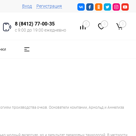
Вход
Регистрация
8 (8412) 77-00-35
0
0
0
с 9:00 до 19:00 ежедневно
чки
ологиям производства очков. Основатели компании, Арнольд и Аннелиза
ко модный аксессуар, но и результат передовых технологий. В частности,