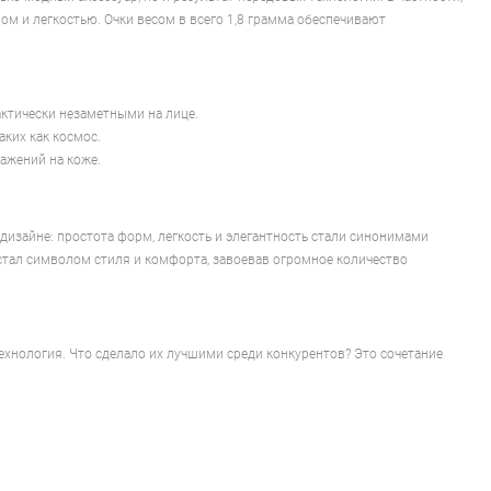
ом и легкостью. Очки весом в всего 1,8 грамма обеспечивают
актически незаметными на лице.
аких как космос.
ажений на коже.
в дизайне: простота форм, легкость и элегантность стали синонимами
e стал символом стиля и комфорта, завоевав огромное количество
ехнология. Что сделало их лучшими среди конкурентов? Это сочетание