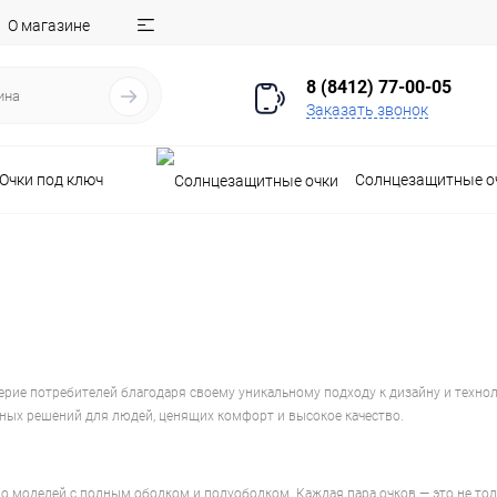
О магазине
8 (8412) 77-00-05
Заказать звонок
Очки под ключ
Солнцезащитные о
оверие потребителей благодаря своему уникальному подходу к дизайну и техн
ных решений для людей, ценящих комфорт и высокое качество.
до моделей с полным ободком и полуободком. Каждая пара очков — это не толь