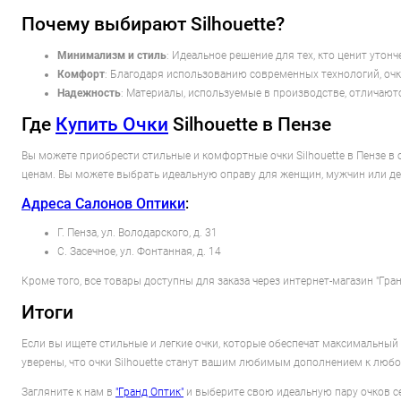
Почему выбирают Silhouette?
Минимализм и стиль
: Идеальное решение для тех, кто ценит утонч
Комфорт
: Благодаря использованию современных технологий, оч
Надежность
: Материалы, используемые в производстве, отличают
Где
Купить Очки
Silhouette в Пензе
Вы можете приобрести стильные и комфортные очки Silhouette в Пензе в
ценам. Вы можете выбрать идеальную оправу для женщин, мужчин или де
Адреса Салонов Оптики
:
Г. Пенза, ул. Володарского, д. 31
С. Засечное, ул. Фонтанная, д. 14
Кроме того, все товары доступны для заказа через интернет-магазин "Гра
Итоги
Если вы ищете стильные и легкие очки, которые обеспечат максимальный к
уверены, что очки Silhouette станут вашим любимым дополнением к любо
Загляните к нам в
"Гранд Оптик"
и выберите свою идеальную пару очков с