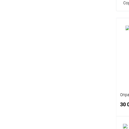
Со
Опра
30 