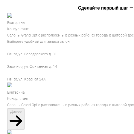
Сделайте первый шаг —
Екатерина
Консультант
Салоны Grand Optic расположены в разных районах города, в шаговой до
Выберете удобный для записи салон:
Пенза, ул. Володарского д. 31
Засечное, ул. Фонтанная д. 14
Пенза, ул. Красная 24А
Екатерина
Консультант
Салоны Grand Optic расположены в разных районах города, в шаговой до
Далее