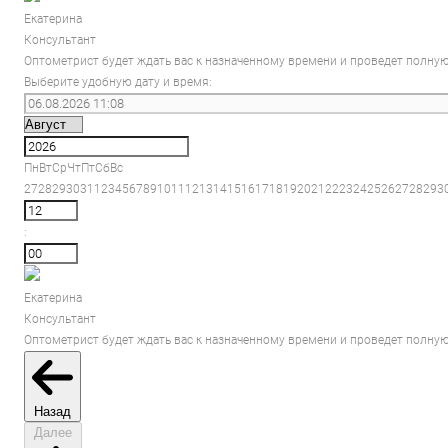
Екатерина
Консультант
Оптометрист будет ждать вас к назначенному времени и проведет полную
Выберите удобную дату и время:
Пн
Вт
Ср
Чт
Пт
Сб
Вс
27
28
29
30
31
1
2
3
4
5
6
7
8
9
10
11
12
13
14
15
16
17
18
19
20
21
22
23
24
25
26
27
28
29
3
:
Екатерина
Консультант
Оптометрист будет ждать вас к назначенному времени и проведет полную
Назад
Далее