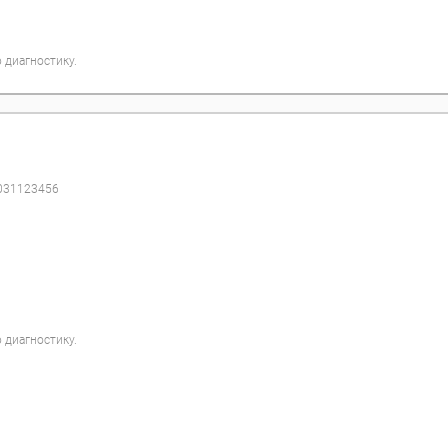
 диагностику.
0
31
1
2
3
4
5
6
 диагностику.