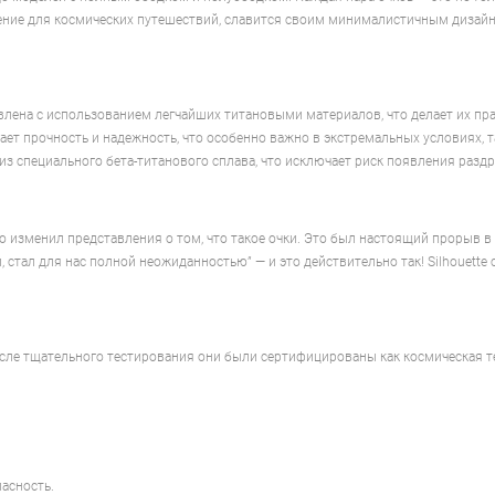
ешение для космических путешествий, славится своим минималистичным дизайн
товлена с использованием легчайших титановыми материалов, что делает их пр
вает прочность и надежность, что особенно важно в экстремальных условиях, т
з специального бета-титанового сплава, что исключает риск появления раздр
стро изменил представления о том, что такое очки. Это был настоящий прорыв 
 стал для нас полной неожиданностью” — и это действительно так! Silhouett
После тщательного тестирования они были сертифицированы как космическая т
асность.