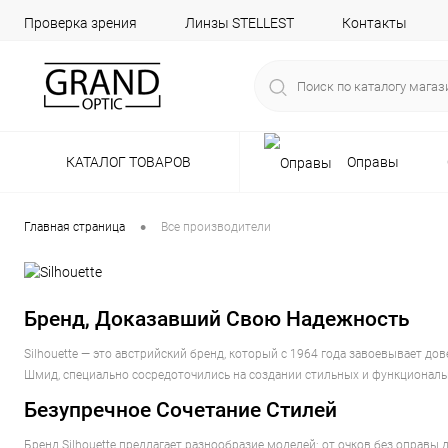
Проверка зрения
Линзы STELLEST
Контакты
КАТАЛОГ ТОВАРОВ
Оправы
•
Главная страница
Все производители
Бренд, Доказавший Свою Надежность
Silhouette — это австрийский бренд, который с 1964 года завоевывает д
Шмид, специально сосредоточились на создании стильных и функциональ
Безупречное Сочетание Стилей
Бренд Silhouette предлагает разнообразие моделей: от очков без оправы 