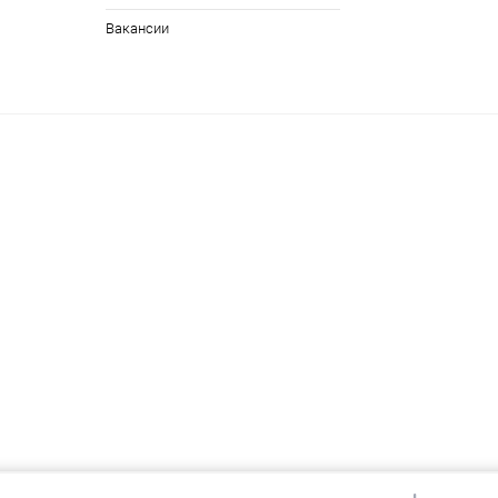
Вакансии
 целях, а так же для адаптации сайта.