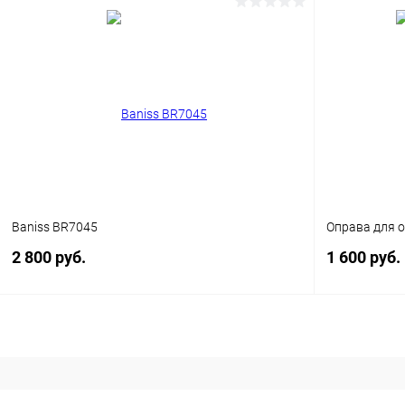
В корзину
Купить в 1 клик
Сравнение
Купить в 1
В избранное
Уточняйте наличие
В избранн
Baniss BR7045
Оправа для о
2 800 руб.
1 600 руб.
В корзину
Купить в 1 клик
Сравнение
Купить в 1