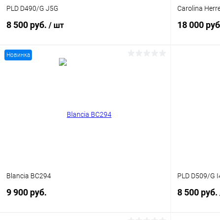
PLD D490/G J5G
Carolina Her
8 500 руб.
18 000 руб
/ шт
Новинка
В корзину
Купить в 1
Купить в 1 клик
Сравнение
В избранн
В избранное
Уточняйте наличие
Blancia BC294
PLD D509/G I
9 900 руб.
8 500 руб.