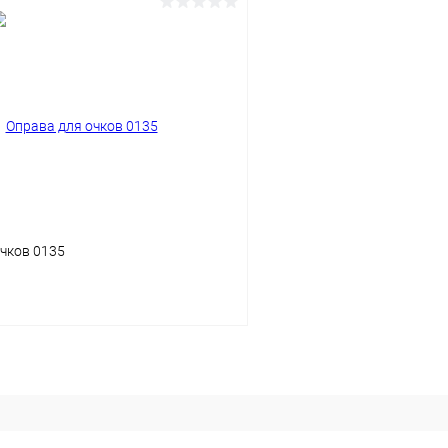
В корз
В корзину
Купить в 1 клик
 клик
Сравнение
В избранное
ое
Уточняйте наличие
чков 0135
В корзину
 клик
Сравнение