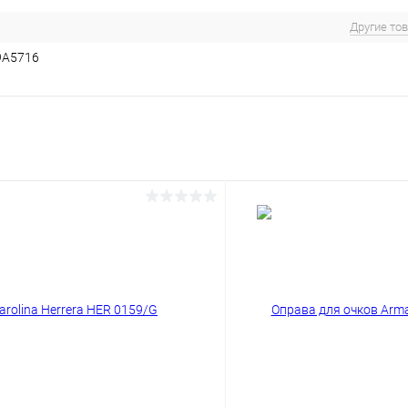
Другие то
9A5716