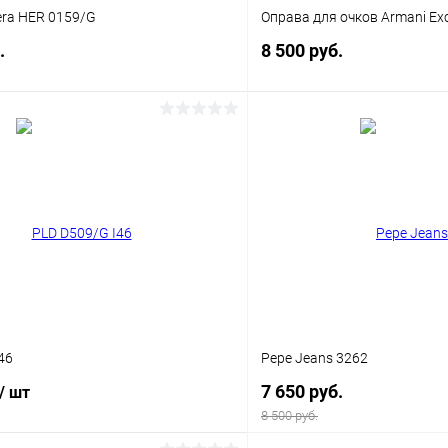
rera HER 0159/G
Оправа для очков Armani Ex
.
8 500 руб.
В корзину
В корз
 клик
Сравнение
Купить в 1 клик
ое
Уточняйте наличие
В избранное
46
Pepe Jeans 3262
7 650 руб.
/ шт
8 500 руб.