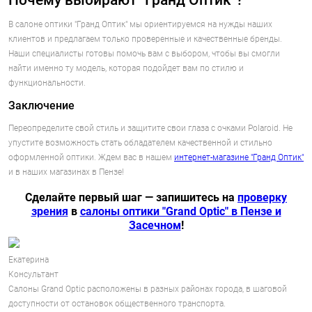
Почему выбирают "Гранд Оптик"?
В салоне оптики "Гранд Оптик" мы ориентируемся на нужды наших
клиентов и предлагаем только проверенные и качественные бренды.
Наши специалисты готовы помочь вам с выбором, чтобы вы смогли
найти именно ту модель, которая подойдет вам по стилю и
функциональности.
Заключение
Переопределите свой стиль и защитите свои глаза с очками Polaroid. Не
упустите возможность стать обладателем качественной и стильно
оформленной оптики. Ждем вас в нашем
интернет-магазине "Гранд Оптик"
и в наших магазинах в Пензе!
Сделайте первый шаг — запишитесь на
проверку
зрения
в
салоны оптики "Grand Optic" в Пензе и
Засечном
!
Екатерина
Консультант
Салоны Grand Optic расположены в разных районах города, в шаговой
доступности от остановок общественного транспорта.