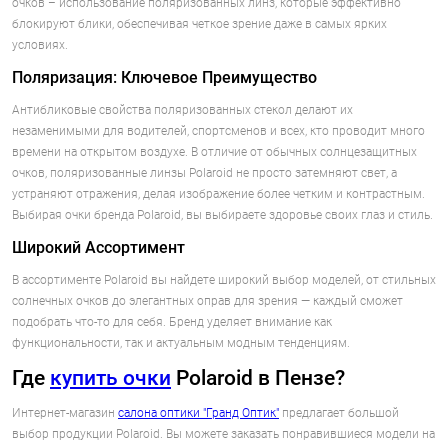
очков – использование поляризованных линз, которые эффективно
блокируют блики, обеспечивая четкое зрение даже в самых ярких
условиях.
Поляризация: Ключевое Преимущество
Антибликовые свойства поляризованных стекол делают их
незаменимыми для водителей, спортсменов и всех, кто проводит много
времени на открытом воздухе. В отличие от обычных солнцезащитных
очков, поляризованные линзы Polaroid не просто затемняют свет, а
устраняют отражения, делая изображение более четким и контрастным.
Выбирая очки бренда Polaroid, вы выбираете здоровье своих глаз и стиль.
Широкий Ассортимент
В ассортименте Polaroid вы найдете широкий выбор моделей, от стильных
солнечных очков до элегантных оправ для зрения — каждый сможет
подобрать что-то для себя. Бренд уделяет внимание как
функциональности, так и актуальным модным тенденциям.
Где
купить очки
Polaroid в Пензе?
Интернет-магазин
салона оптики "Гранд Оптик"
предлагает большой
выбор продукции Polaroid. Вы можете заказать понравившиеся модели на