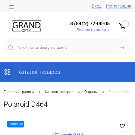
Вход
Регистрация
8 (8412) 77-00-05
0
Заказать звонок
Каталог товаров
•
•
•
Главная страница
Каталог товаров
Оправы
Polaroid D464
Polaroid D464
Новинка