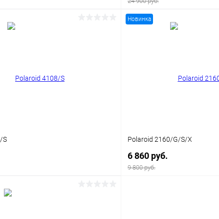
24 900 руб.
Новинка
В корзину
В корз
 клик
Сравнение
Купить в 1 клик
ое
Уточняйте наличие
В избранное
8/S
Polaroid 2160/G/S/X
6 860 руб.
9 800 руб.
В корзину
В корз