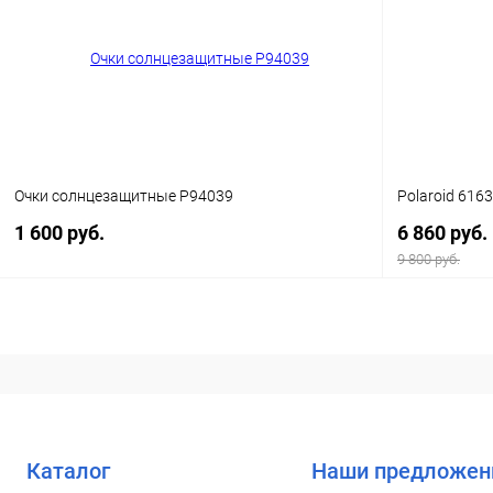
Купить в 1
Купить в 1 клик
Сравнение
В избранн
В избранное
Уточняйте наличие
Очки солнцезащитные P94039
Polaroid 616
1 600 руб.
6 860 руб.
9 800 руб.
В корзину
Купить в 1 клик
Сравнение
Купить в 1
В избранное
Уточняйте наличие
В избранн
Каталог
Наши предложен