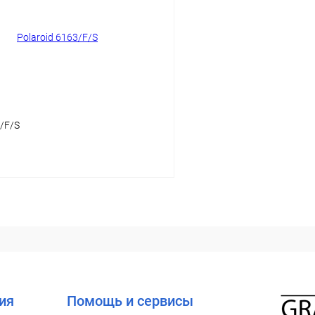
 клик
Сравнение
Купить в 1 клик
ое
Уточняйте наличие
В избранное
3/F/S
В корзину
 клик
Сравнение
ое
Уточняйте наличие
ия
Помощь и сервисы