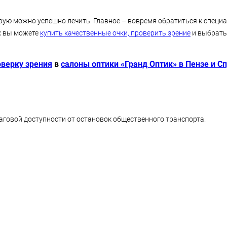
рую можно успешно лечить. Главное – вовремя обратиться к специа
к вы можете
купить качественные очки, проверить зрение
и выбрать
оверку зрения
в
салоны оптики «Гранд Оптик» в Пензе и С
аговой доступности от остановок общественного транспорта.