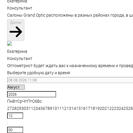
Екатерина
Консультант
Салоны Grand Optic расположены в разных районах города, в ш
Далее
Екатерина
Консультант
Оптометрист будет ждать вас к назначенному времени и провед
Выберите удобную дату и время:
Пн
Вт
Ср
Чт
Пт
Сб
Вс
27
28
29
30
31
1
2
3
4
5
6
7
8
9
10
11
12
13
14
15
16
17
18
19
20
21
22
23
24
25
26
: