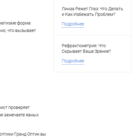
Линза Режет Глаз: Что Делать
и Как Избежать Проблем?
гматизме форма
Подробнее
рно, что вызывает
Рефрактометрия: Что
Скрывает Ваше Зрение?
Подробнее
лист проверяет
 не замечаете явных
оптики Гранд Оптик вы