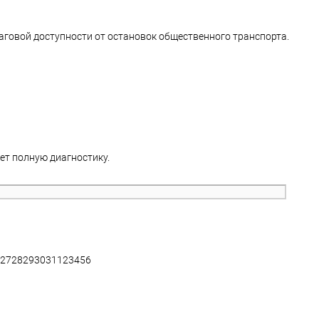
аговой доступности от остановок общественного транспорта.
ет полную диагностику.
27
28
29
30
31
1
2
3
4
5
6