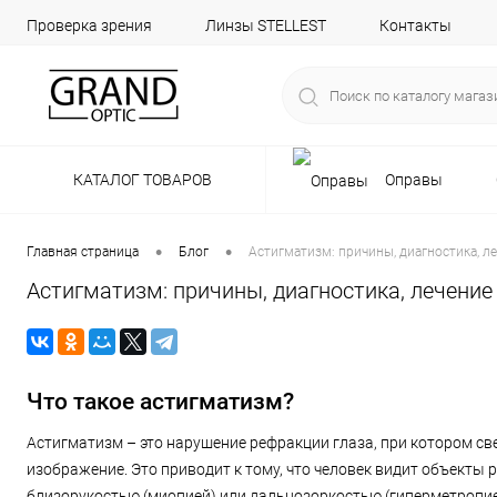
Проверка зрения
Линзы STELLEST
Контакты
КАТАЛОГ ТОВАРОВ
Оправы
•
•
Главная страница
Блог
Астигматизм: причины, диагностика, л
Астигматизм: причины, диагностика, лечение
Что такое астигматизм?
Астигматизм – это нарушение рефракции глаза, при котором све
изображение. Это приводит к тому, что человек видит объекты 
близорукостью (миопией) или дальнозоркостью (гиперметропие