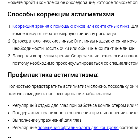
можете пройти комплексное обследование, которое поможет оп
Способы коррекции астигматизма
Коррекция зрения с помощью очков или контактных линз
: Д
компенсируют неравномерную кривизну роговицы.
Ортокератологические линзы: Эти линзы надеваются на ночь
необходимости носить очки или обычные контактные линзы.
Лазерная коррекция зрения: Современные технологии позвол
поэтому необходимо проконсультироваться со специалистом
Профилактика астигматизма:
Полностью предотвратить астигматизм сложно, поскольку он ч
помочь замедлить прогрессирование заболевания:
Регулярный отдых для глаз при работе за компьютером или ч
Поддержание правильного освещения при выполнении зрите
Выполнение упражнений для глаз.
Регулярные
посещения офтальмолога для контроля
состояни