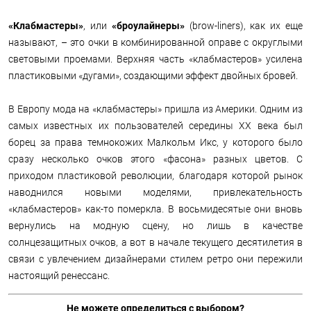
«Клабмастеры»
, или
«броулайнеры»
(brow-liners), как их еще
называют, – это очки в комбинированной оправе с округлыми
световыми проемами. Верхняя часть «клабмастеров» усилена
пластиковыми «дугами», создающими эффект двойных бровей.
В Европу мода на «клабмастеры» пришла из Америки. Одним из
самых известных их пользователей середины XX века был
борец за права темнокожих Малкольм Икс, у которого было
сразу несколько очков этого «фасона» разных цветов. С
приходом пластиковой революции, благодаря которой рынок
наводнился новыми моделями, привлекательность
«клабмастеров» как-то померкла. В восьмидесятые они вновь
вернулись на модную сцену, но лишь в качестве
солнцезащитных очков, а вот в начале текущего десятилетия в
связи с увлечением дизайнерами стилем ретро они пережили
настоящий ренессанс.
Не можете определиться с выбором?