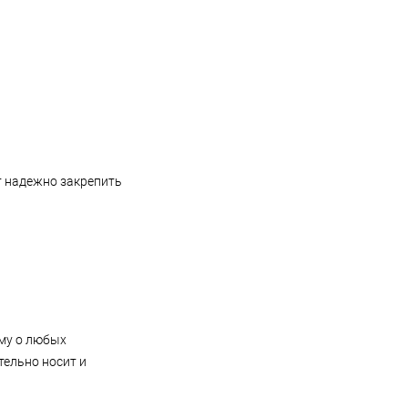
т надежно закрепить
ему о любых
тельно носит и