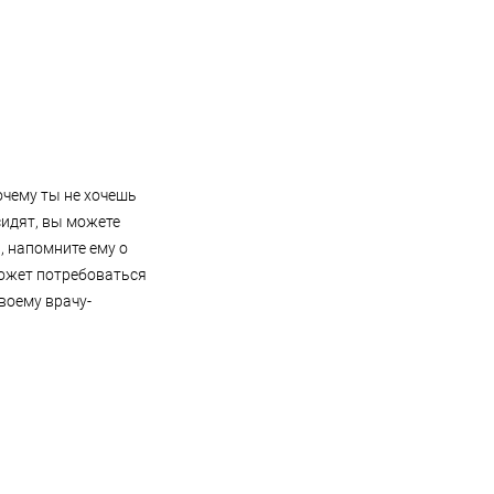
очему ты не хочешь
сидят, вы можете
й, напомните ему о
может потребоваться
воему врачу-