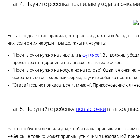
Шаг 4. Научите ребенка правилам ухода за очками
Есть определенные правила, которые вы должны соблюдать в отн
них, если он их нарушит. Вы должны их научить:
"Носить очки нужно на лице или в
футляре
". Вы должны убедит
предотвратит царапины на линзах или потерю очков.
"Носить очки нужно на носу, а не на голове”. Сдвигая очки 
сохранить очки в хорошей форме, научите ребенка носить их т
“Старайтесь не прикасаться к линзам". Прикосновение к линз
Шаг 5. Покупайте ребенку
новые очки
в выходные.
Часто требуется день или два, чтобы глаза привыкли к новым о
Ребенок не только может привыкнуть к ним в безопасной, прив