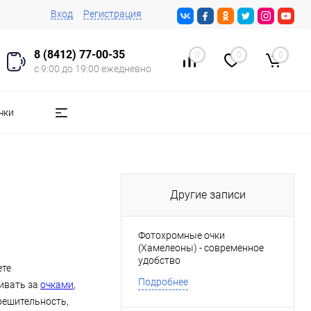
Вход
Регистрация
8 (8412) 77-00-35
0
0
0
с 9:00 до 19:00 ежедневно
чки
Другие записи
Фотохромные очки
(Хамелеоны) - современное
удобство
ете
Подробнее
живать за
очками
,
ерешительность,