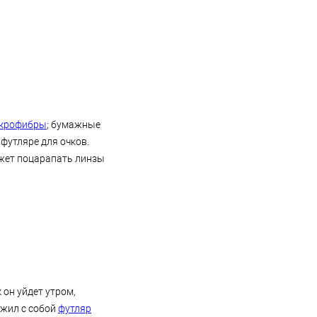
икрофибры
; бумажные
 футляре для очков.
может поцарапать линзы
 он уйдет утром,
ожил с собой
футляр