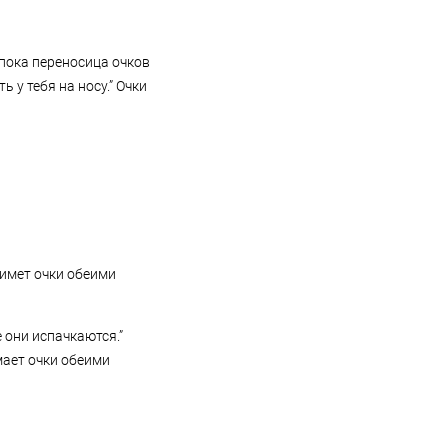
 пока переносица очков
 у тебя на носу.” Очки
нимет очки обеими
е они испачкаются.”
мает очки обеими