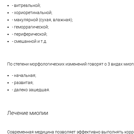
- витреальной;
- хориоретинальной;
- макулярной (сухая, влажная);
- геморрагической;
- периферической;
- смешанной и т.д.
По степени морфологических изменений говорят о 3 видах миоп
- начальная;
- развитая;
- далеко зашедшая.
Лечение миопии
Современная медицина позволяет эффективно выполнять корре