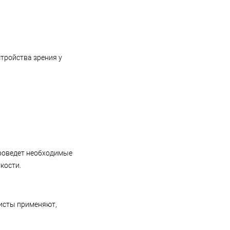
стройства зрения у
проведет необходимые
кости.
исты применяют,