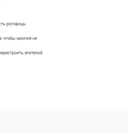
сть роговицы
е, чтобы миопия не
перестроить эпителий