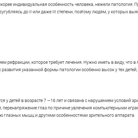
скорее индивидуальная особенность человека, нежели патология. П
угубляясь до II или даже III степени, поэтому людям, у которых вы
м рефракции, которое требует лечения. Нужно иметь в виду, что в 
развития указанной формы патологии особенно высок у тех детей,
я у детей в возрасте 7 —16 лет и связана с нарушением условий з
 перенапряжение глаз по причине увлечения компьютерными играми 
ью глазных мышц и другими особенностями зрительного аппарата.