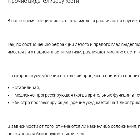
Прочие виды близорукости
В наше время специалисты-офтальмологи различают и другие 
Так, по соотношению рефракции левого и правого глаз выделяю
имеется ли у пациента астигматизм, различают миопию с астиг
По скорости усугубления патологии процессов принято говори
- стабильная;
- медленно прогрессирующая (когда зрительные функции в те
- быстро прогрессирующая (зрение ухудшается на 1 диоптрию 
В зависимости от того, отмечаются ли какие-либо осложнения,
осложненная близорукость является: