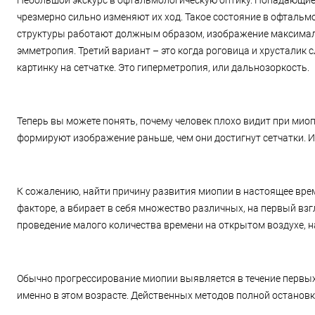
Небольшой экскурс в офтальмологическую оптику. Попадающие в
чрезмерно сильно изменяют их ход. Такое состояние в офтальм
структуры работают должным образом, изображение максимальн
эмметропия. Третий вариант – это когда роговица и хрусталик 
картинку на сетчатке. Это гиперметропия, или дальнозоркость.
Теперь вы можете понять, почему человек плохо видит при миоп
формируют изображение раньше, чем они достигнут сетчатки. И 
К сожалению, найти причину развития миопии в настоящее время
факторе, а вбирает в себя множество различных, на первый взг
проведение малого количества времени на открытом воздухе, н
Обычно прогрессирование миопии выявляется в течение первых д
именно в этом возрасте. Действенных методов полной остановки