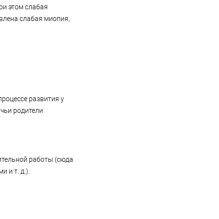
ри этом слабая
явлена слабая миопия,
процессе развития у
 чьи родители
рительной работы (сюда
и т. д.).