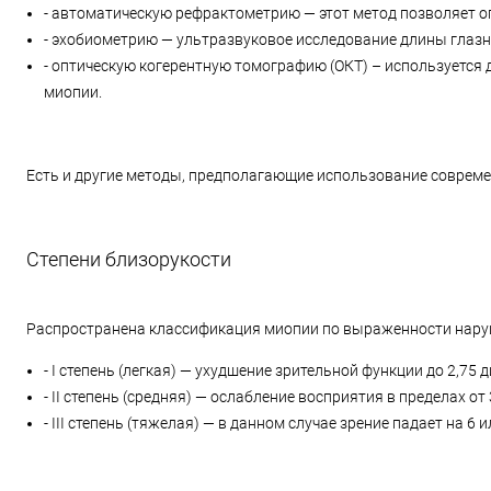
- автоматическую рефрактометрию — этот метод позволяет о
- эхобиометрию — ультразвуковое исследование длины глазн
- оптическую когерентную томографию (ОКТ) – используется 
миопии.
Есть и другие методы, предполагающие использование соврем
Степени близорукости
Распространена классификация миопии по выраженности нару
- I степень (легкая) — ухудшение зрительной функции до 2,75 
- II степень (средняя) — ослабление восприятия в пределах от 
- III степень (тяжелая) — в данном случае зрение падает на 6 