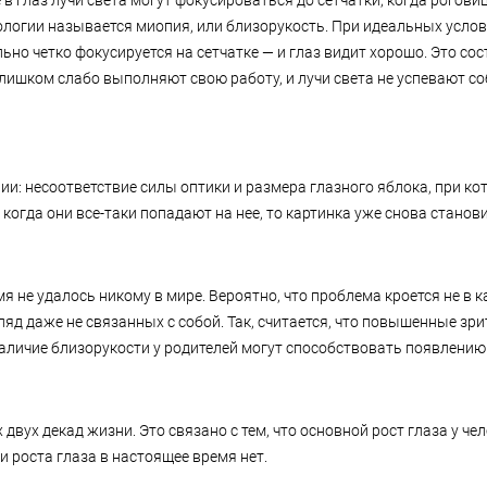
 глаз лучи света могут фокусироваться до сетчатки, когда роговиц
ологии называется миопия, или близорукость. При идеальных услов
о четко фокусируется на сетчатке — и глаз видит хорошо. Это со
слишком слабо выполняют свою работу, и лучи света не успевают со
ии: несоответствие силы оптики и размера глазного яблока, при ко
когда они все-таки попадают на нее, то картинка уже снова станов
 не удалось никому в мире. Вероятно, что проблема кроется не в 
ляд даже не связанных с собой. Так, считается, что повышенные зри
аличие близорукости у родителей могут способствовать появлению 
вух декад жизни. Это связано с тем, что основной рост глаза у че
 роста глаза в настоящее время нет.