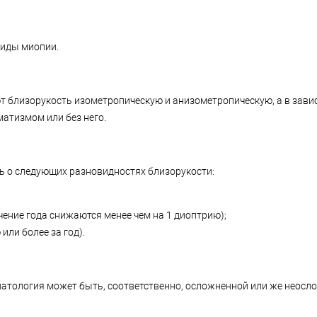
виды миопии.
т близорукость изометропическую и анизометропическую, а в завис
матизмом или без него.
ть о следующих разновидностях близорукости:
чение года снижаются менее чем на 1 диоптрию);
или более за год).
 патология может быть, соответственно, осложненной или же неосл