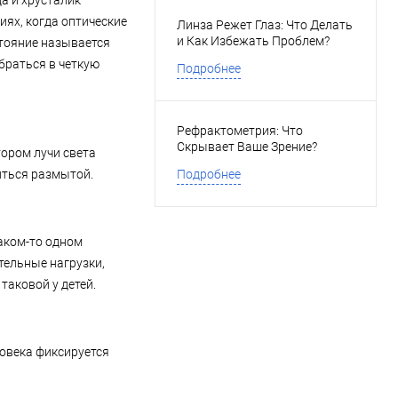
а и хрусталик
иях, когда оптические
Линза Режет Глаз: Что Делать
и Как Избежать Проблем?
стояние называется
браться в четкую
Подробнее
Рефрактометрия: Что
Скрывает Ваше Зрение?
тором лучи света
иться размытой.
Подробнее
каком-то одном
тельные нагрузки,
таковой у детей.
ловека фиксируется