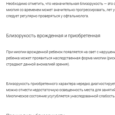
Необходимо отметить, что незначительная близорукость — это 
миопия со временем может значительно прогрессировать, лет ус
следует регулярно проверяться у офтальмолога.
Близорукость врожденная и приобретенная
При миопии врожденной ребенок появляется на свет с нарушение
ребенка может проявиться наследственная форма миопии (риск 
страдают данной аномалией зрения).
Близорукость приобретенного характера нередко диагностируетс
можно отнести недостаточную освещенность места для занятий,
Миопическое состояние усугубляется унаследованной слабост