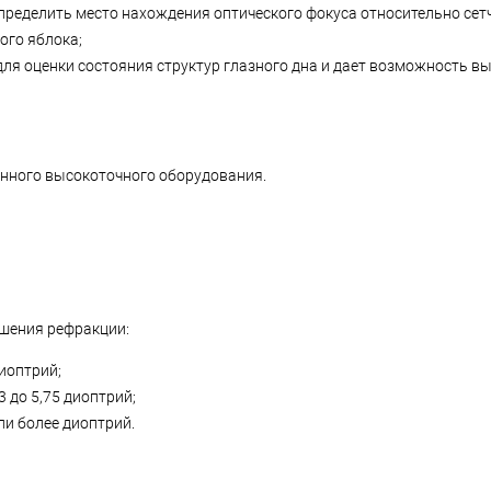
пределить место нахождения оптического фокуса относительно сетч
ого яблока;
для оценки состояния структур глазного дна и дает возможность 
енного высокоточного оборудования.
шения рефракции:
диоптрий;
3 до 5,75 диоптрий;
или более диоптрий.