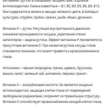
Витамины группы В оказывают воздействие, подобное
антиоксидантам. Самые известные – В1, В2, В3, В5, В6, В9, В12.
Они содержатся в зелени и овощах зеленого цвета, в бобовых
культурах, отрубях, грибах, орехах, рыбе, яйцах, дрожжах.
Витамин Р – рутин. Регуляция внутриглазного давления,
снижение проницаемости сосудов, укрепление стенок
капилляров – задача рутина. Эффект витамина Р проявляется в
присутствии витамина С. При нехватке рутина сосуды глаза
становятся ломкими, что может привести к кровоизлияниям в
глаза.
Источники – черная смородина, гречка, щавель, брусника,
вишня, салат, зеленый чай, шиповник, персики, гранат.
Витамин С – аскорбиновая кислота. Он является мощным
антиоксидантом, защищая клетки глаза от повреждений
свободными радикалами, сохраняет их правильную структуру.
Витамин С способствует кровоснабжению каждой клетки глаза,