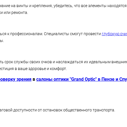
ание на винты и крепления, убедитесь, что все элементы находятся
ки или ремонта.
ться к профессионалам. Специалисты смогут провести
глубокую очи
ы.
ть срок службы своих очков и наслаждаться их идеальным внешним
естиция в ваше здоровье и комфорт.
роверку зрения
в
салоны оптики "Grand Optic" в Пензе и Сп
аговой доступности от остановок общественного транспорта.