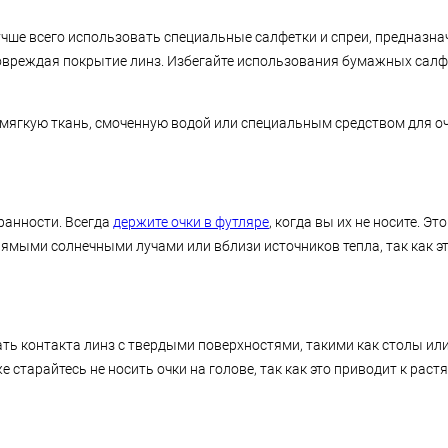
лучше всего использовать специальные салфетки и спреи, предназна
повреждая покрытие линз. Избегайте использования бумажных салфе
 мягкую ткань, смоченную водой или специальным средством для о
ранности. Всегда
держите очки в футляре
, когда вы их не носите. Э
рямыми солнечными лучами или вблизи источников тепла, так как э
ь контакта линз с твердыми поверхностями, такими как столы или 
же старайтесь не носить очки на голове, так как это приводит к ра