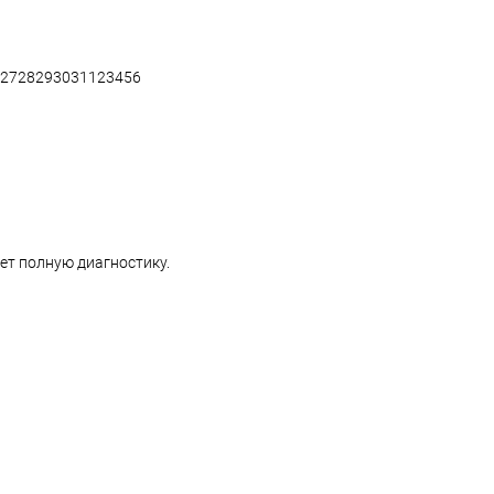
27
28
29
30
31
1
2
3
4
5
6
ет полную диагностику.