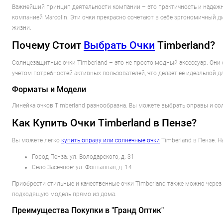
Важнейший принцип деятельности компании – это практичность и надежн
компанией Marcolin. Эти очки прекрасно сочетают в себе эргономичный 
жизни.
Почему Стоит
Выбрать Очки
Timberland?
Солнцезащитные очки Timberland – это не просто модный аксессуар. Они
учетом потребностей активных пользователей, что делает ее идеальной 
Форматы и Модели
Линейка очков Timberland разнообразна. Вы можете выбрать оправы и со
Как Купить Очки Timberland в Пензе?
Вы можете легко
купить оправу или солнечные очки
Timberland в Пензе.
Город Пенза: ул. Володарского, д. 31
Село Засечное: ул. Фонтанная, д. 14
Приобрести стильные и качественные очки Timberland также можно через
подходящую модель прямо из дома.
Преимущества Покупки в "Гранд Оптик"