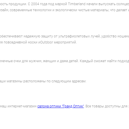
ость продукции. С 2004 года под маркой Timberland начали выпускать солнц
дизайн, современные технологии и экологически чистые материалы, что дела
 обеспечивают надежную защиту от ультрафиолетовых лучей, удобство ношени
для повседневной носки иOutdoor мероприятий.
лнечные очки для мужчин, женщин и даже детей. Каждый сможет найти подход
 Наши магазины расположены по следующим адресам:
 наш интернет-магазин
салона оптики "Гранд Оптик"
. Все товары доступны для