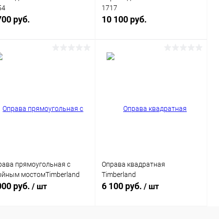
54
1717
700 руб.
10 100 руб.
В корзину
В корзину
Купить в 1
Сравнение
Купить в 1
Сравнение
к
клик
В избранное
Уточняйте
В избранное
Уточняйте
наличие
наличие
рава прямоугольная с
Оправа квадратная
ойным мостомTimberland
Timberland
000 руб.
6 100 руб.
/ шт
/ шт