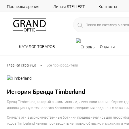
Проверка зрения
Линзы STELLEST
Контакты
КАТАЛОГ ТОВАРОВ
Оправы
•
Главная страница
Все производители
История Бренда Timberland
Бренд Timberland, который знаком многим, имеет свои корни в Одессе, г
инновационную технологию бесшовного соединения подошвы с кожаным в
Сначала эти высококачественные ботинки предназначались для лесорубов,
годов Timberland начала производить не только обувь, но и мужскую и же