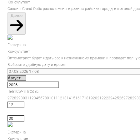
Консультант
Салоны Grand Optic расположены в разных районах города, в шаговой до
Далее
Екатерина
Консультант
Оптометрист будет ждать вас к назначенному времени и проведет полную
Выберите удобную дату и время:
Пн
Вт
Ср
Чт
Пт
Сб
Вс
27
28
29
30
31
1
2
3
4
5
6
7
8
9
10
11
12
13
14
15
16
17
18
19
20
21
22
23
24
25
26
27
28
29
3
:
Екатерина
Консультант