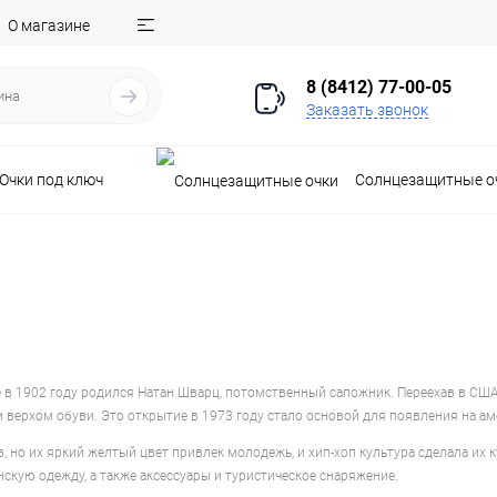
О магазине
8 (8412) 77-00-05
Заказать звонок
Очки под ключ
Солнцезащитные о
де в 1902 году родился Натан Шварц, потомственный сапожник. Переехав в США
ерхом обуви. Это открытие в 1973 году стало основой для появления на ам
 но их яркий желтый цвет привлек молодежь, и хип-хоп культура сделала их 
нскую одежду, а также аксессуары и туристическое снаряжение.