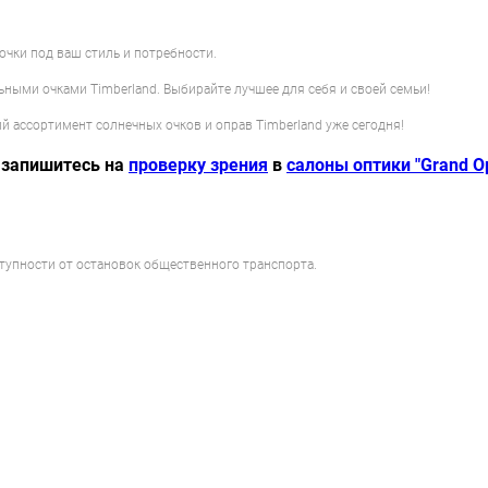
чки под ваш стиль и потребности.
ными очками Timberland. Выбирайте лучшее для себя и своей семьи!
й ассортимент солнечных очков и оправ Timberland уже сегодня!
 запишитесь на
проверку зрения
в
салоны оптики "Grand Op
ступности от остановок общественного транспорта.