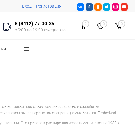
Вход
Регистрация
8 (8412) 77-00-35
0
0
0
с 9:00 до 19:00 ежедневно
чки
, он не только продолжил семейное дело, но и разработал
ериканском рынке первых водонепроницаемых ботинок Timberland.
культовыми. Это привело к расширению ассортимента: с конца 1980-х