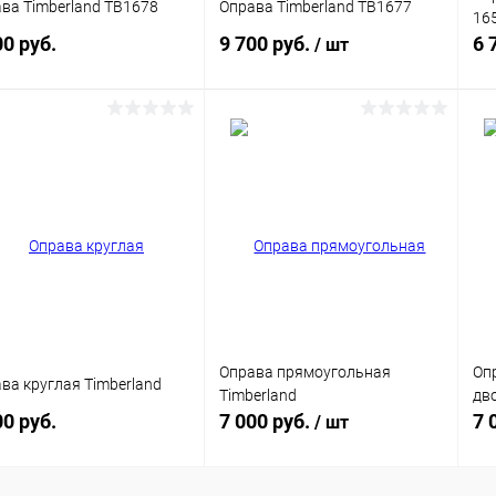
ва Timberland TB1678
Оправа Timberland TB1677
16
00 руб.
9 700 руб.
6 
/ шт
В корзину
В корзину
упить в 1
Сравнение
Купить в 1
Сравнение
кли
клик
 избранное
Уточняйте
В избранное
Уточняйте
наличие
наличие
Оправа прямоугольная
Оп
ва круглая Timberland
Timberland
дв
00 руб.
7 000 руб.
7 
/ шт