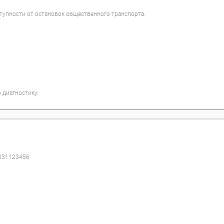
ступности от остановок общественного транспорта.
 диагностику.
0
31
1
2
3
4
5
6