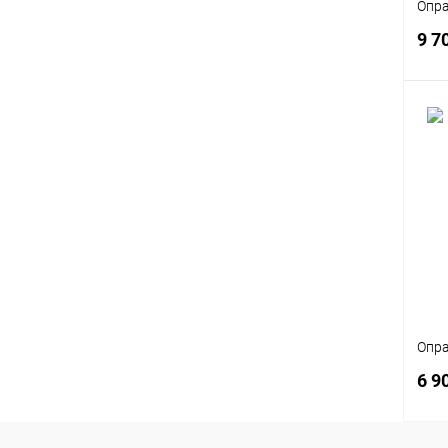
Опра
9 7
К
клик
В
Опра
6 9