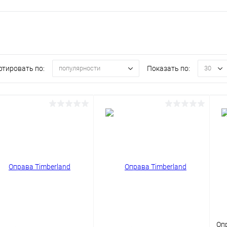
ртировать по:
Показать по:
популярности
30
Оп