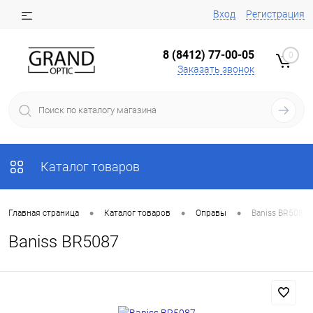
Вход
Регистрация
8 (8412) 77-00-05
0
Заказать звонок
Каталог товаров
•
•
•
Главная страница
Каталог товаров
Оправы
Baniss BR5087
Baniss BR5087