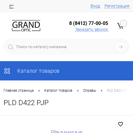
Вход
Регистрация
8 (8412) 77-00-05
0
Заказать звонок
Каталог товаров
•
•
•
Главная страница
Каталог товаров
Оправы
PLD D422 PJP
PLD D422 PJP