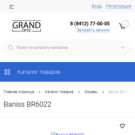
Вход
Регистрация
8 (8412) 77-00-05
0
Заказать звонок
Каталог товаров
•
•
•
Главная страница
Каталог товаров
Оправы
Baniss BR6022
Baniss BR6022