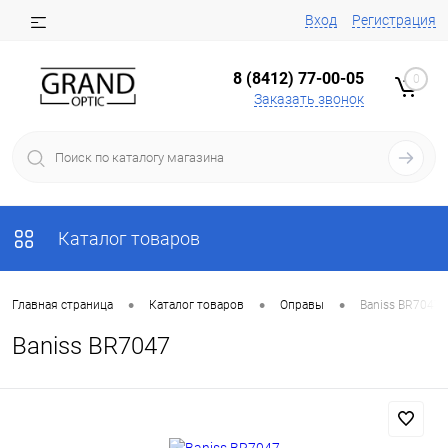
Вход
Регистрация
8 (8412) 77-00-05
0
Заказать звонок
Каталог товаров
•
•
•
Главная страница
Каталог товаров
Оправы
Baniss BR7047
Baniss BR7047