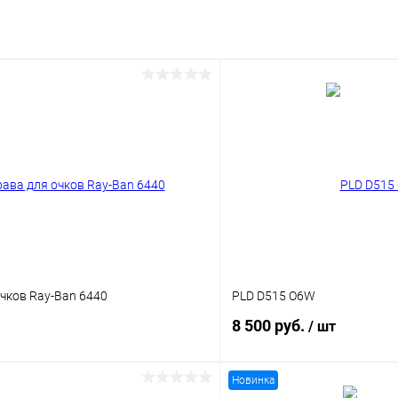
чков Ray-Ban 6440
PLD D515 O6W
8 500 руб.
/ шт
Новинка
В корзину
В корз