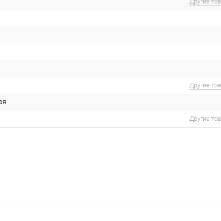
Другие то
Другие то
ая
Другие то