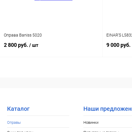
Оправа Baniss 5020
EINAR'S L583
2 800 руб.
9 000 руб.
/ шт
В корзину
Купить в 1
Купить в 1 клик
Сравнение
В избранн
В избранное
Уточняйте наличие
Каталог
Наши предложен
Оправы
Новинки