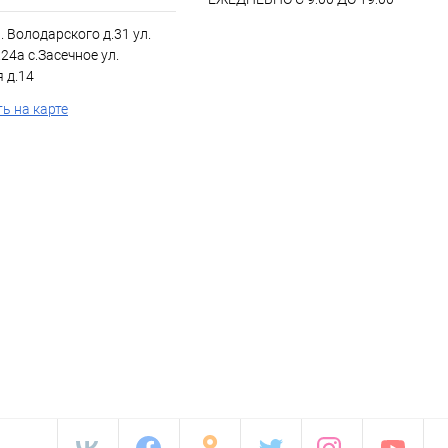
л. Володарского д.31 ул.
24а с.Засечное ул.
 д.14
ь на карте