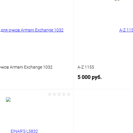
 клик
Сравнение
Купить в 1 клик
ое
Уточняйте наличие
В избранное
чков Armani Exchange 1032
A-Z 1155
5 000 руб.
В корзину
В корз
 клик
Сравнение
Купить в 1 клик
ое
Уточняйте наличие
В избранное