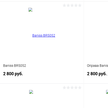
В корзину
Купить в 1
Купить в 1 клик
Сравнение
В избранн
В избранное
Уточняйте наличие
Baniss BR5052
Оправа Banis
2 800 руб.
2 800 руб.
В корзину
Купить в 1 клик
Сравнение
Купить в 1