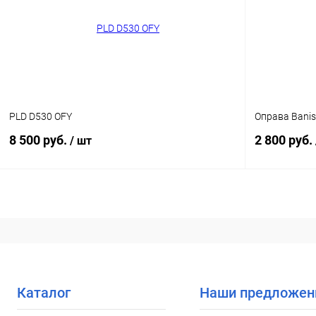
В избранное
Уточняйте наличие
В избранн
PLD D530 OFY
Оправа Bani
8 500 руб.
2 800 руб.
/ шт
В корзину
Купить в 1 клик
Сравнение
Купить в 1
В избранное
Уточняйте наличие
В избранн
Каталог
Наши предложен