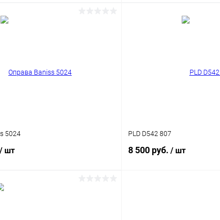
В корзину
В корз
 клик
Сравнение
Купить в 1 клик
ое
Уточняйте наличие
В избранное
s 5024
PLD D542 807
8 500 руб.
/ шт
/ шт
В корзину
В корз
 клик
Сравнение
Купить в 1 клик