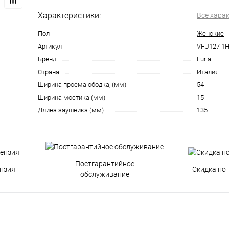
Характеристики:
Все хара
Пол
Женские
Артикул
VFU127 1
Бренд
Furla
Страна
Италия
Ширина проема ободка, (мм)
54
Ширина мостика (мм)
15
Длина заушника (мм)
135
Постгарантийное
нзия
Скидка по 
обслуживание