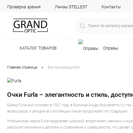
Проверка зрения
Линзы STELLEST
Контакты
КАТАЛОГ ТОВАРОВ
Оправы
•
Главная страница
Все производители
Очки Furla – элегантность и стиль, досту
Бренд Furla был основан в 1927 году в Болонье Альдо Фурланетто и с те
аксессуаров, и сегодня его коллекции очков продолжают эту традицию.
Итальянская марка Furla предлагает широкий ассортимент женских и муж
результат внимания к деталям и стремления к совершенству, что делает о