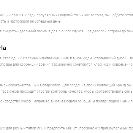
екции зрения. Среди популярных моделей, таких как Tortoise, вы найдете эстет
сть и настраивая на успешный день.
 выбрать идеальный вариант для любого случая – от деловой встречи до вече
la
ия, став одним из самых узнаваемых имен в мире моды. Итальянский дизайн, 
 оправы для коррекции зрения, гармонично сочетаются классика и современно
е высококачественных материалов. Для создания своих коллекций бренд выби
 пара очков проходит строгий контроль качества, чтобы соответствовать сам
производство очков. Например, многие модели оснащены поляризационными л
их для разных типов лиц и предпочтений. От классических прямоугольных фо