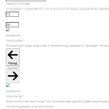
Пн
Вт
Ср
Чт
Пт
Сб
Вс
27
28
29
30
31
1
2
3
4
5
6
7
8
9
10
11
12
13
14
15
16
17
18
19
20
21
22
23
24
25
26
27
28
29
3
:
Екатерина
Консультант
Оптометрист будет ждать вас к назначенному времени и проведет полную
Назад
Далее
Екатерина
Консультант
Очки или контактные линзы? Мы поможем вам сделать правильный выбор
Хотите подобрать очки или линзы?