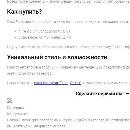
Бренд также уделяет внимание трендам сезона, выпуская лимитированны
Как купить?
Очки Furla можно приобрести как в наших стационарных магазинах, так и 
г. Пенза, ул. Володарского, д. 31
с. Засечное, ул. Фонтанная, д. 14
Не упустите возможность заказать солнечные очки или оправу Furla на 
Уникальный стиль и возможности
Furla сочетает в себе традиции и современные тенденции, предлагая удив
оригинальность и качество.
Наша команда в
салоне оптики "Гранд Оптик"
готова помочь вам выбрать и
Сделайте первый шаг —
Екатерина
Консультант
Салоны Grand Optic расположены в разных районах города, в шаговой до
Выберете удобный для записи салон: