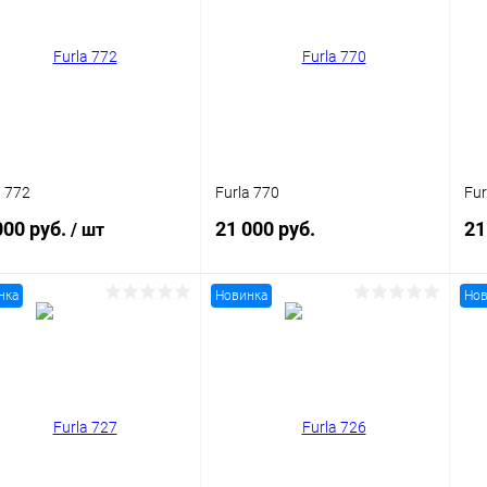
a 772
Furla 770
Fur
000 руб.
21 000 руб.
21
/ шт
нка
Новинка
Нов
В корзину
В корзину
Купить в 1
Сравнение
упить в 1
Сравнение
клик
кли
В избранное
Уточняйте
 избранное
Уточняйте
наличие
наличие