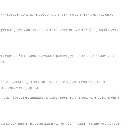
ику, которая сочетает в себе стиль и практичность. Эти очки идеально
ринки с друзьями. Очки Furla легко сочетаются с любой одеждой и могут
воплощенный в каждом изделии, отражает дух времени и стремление к
сть.
рает лучшие виды пластика, металла и ацетата целлюлозы, что
ым высоким стандартам.
инзами, которые защищают глаза от вредных ультрафиолетовых лучей и
рм до оригинальных авангардных дизайнов – каждый найдет что-то своё.