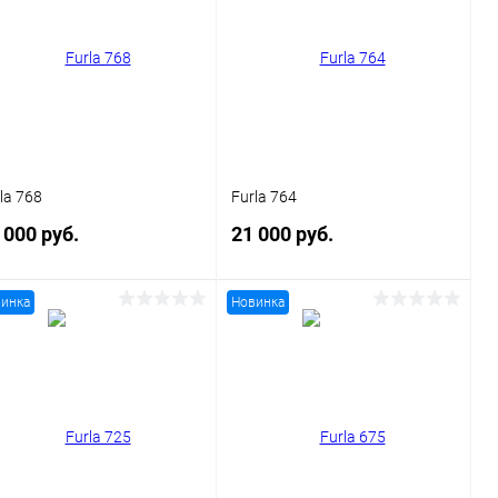
la 768
Furla 764
 000 руб.
21 000 руб.
инка
Новинка
В корзину
В корзину
Купить в 1
Сравнение
Купить в 1
Сравнение
к
клик
В избранное
Уточняйте
В избранное
Уточняйте
наличие
наличие