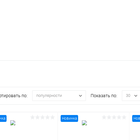
ртировать по:
Показать по:
популярности
30
нка
Новинка
Нов