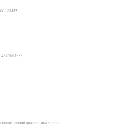
0
31
1
2
3
4
5
6
 диагностику.
 после полной диагностики зрения!