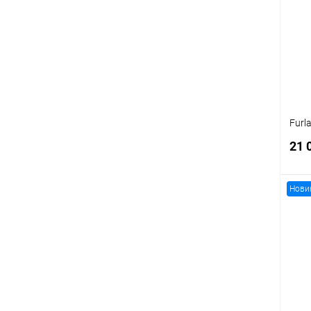
Furl
21 
Нови
К
клик
В