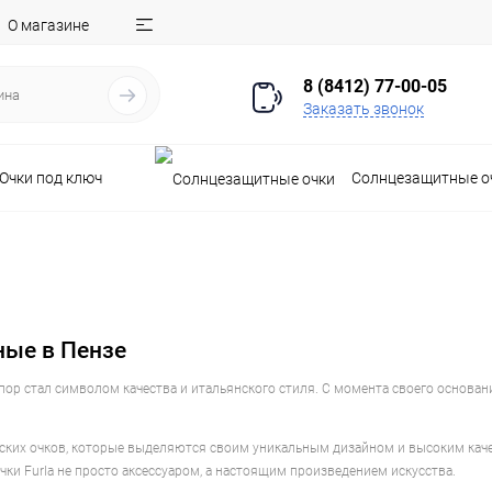
О магазине
8 (8412) 77-00-05
Заказать звонок
Очки под ключ
Солнцезащитные о
пные в Пензе
х пор стал символом качества и итальянского стиля. С момента своего основа
ских очков, которые выделяются своим уникальным дизайном и высоким качес
чки Furla не просто аксессуаром, а настоящим произведением искусства.