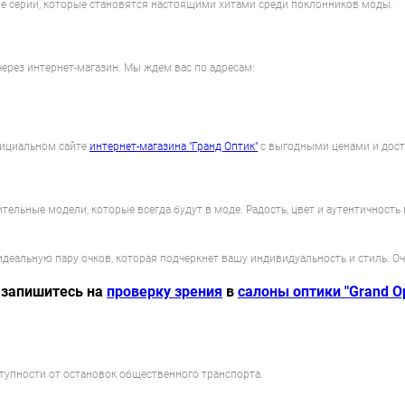
е серии, которые становятся настоящими хитами среди поклонников моды.
через интернет-магазин. Мы ждем вас по адресам:
официальном сайте
интернет-магазина "Гранд Оптик"
с выгодными ценами и дост
ительные модели, которые всегда будут в моде. Радость, цвет и аутентичность
деальную пару очков, которая подчеркнет вашу индивидуальность и стиль. Очк
 запишитесь на
проверку зрения
в
салоны оптики "Grand Op
ступности от остановок общественного транспорта.