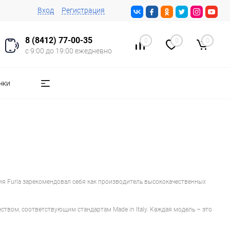
Вход
Регистрация
8 (8412) 77-00-35
0
0
0
с 9:00 до 19:00 ежедневно
чки
ния Furla зарекомендовал себя как производитель высококачественных
твом, соответствующим стандартам Made in Italy. Каждая модель – это