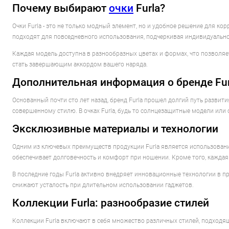
Почему выбирают
очки
Furla?
Очки Furla - это не только модный элемент, но и удобное решение для корр
подходят для повседневного использования, подчеркивая индивидуально
Каждая модель доступна в разнообразных цветах и формах, что позволяет
стать завершающим аккордом вашего наряда.
Дополнительная информация о бренде Fur
Основанный почти сто лет назад, бренд Furla прошел долгий путь развит
совершенному стилю. В очках Furla, будь то солнцезащитные модели или
Эксклюзивные материалы и технологии
Одним из ключевых преимуществ продукции Furla является использовани
обеспечивает долговечность и комфорт при ношении. Кроме того, каждая
В последние годы Furla активно внедряет инновационные технологии в 
снижают усталость при длительном использовании гаджетов.
Коллекции Furla: разнообразие стилей
Коллекции Furla включают в себя множество различных стилей, подходящ