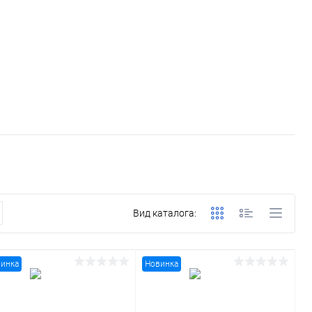
Вид каталога:
инка
Новинка