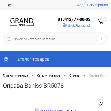
Вход
Регистрация
8 (8412) 77-00-05
0
Заказать звонок
Каталог товаров
•
•
•
Главная страница
Каталог товаров
Оправы
Оправа Baniss 
Оправа Baniss BR5078