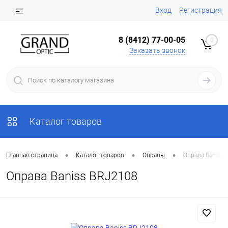
Вход
Регистрация
8 (8412) 77-00-05
0
Заказать звонок
Каталог товаров
•
•
•
Главная страница
Каталог товаров
Оправы
Оправа Baniss 
Оправа Baniss BRJ2108