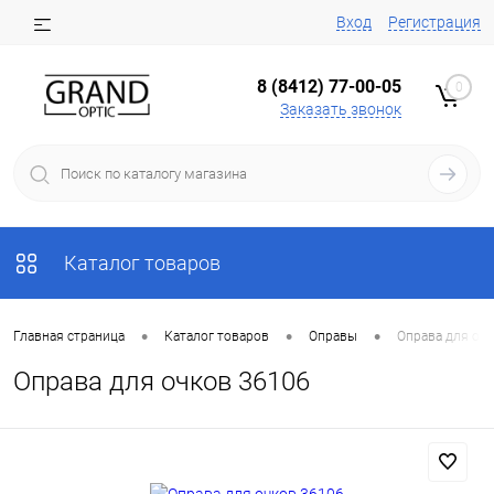
Вход
Регистрация
8 (8412) 77-00-05
0
Заказать звонок
Каталог товаров
•
•
•
Главная страница
Каталог товаров
Оправы
Оправа для оч
Оправа для очков 36106