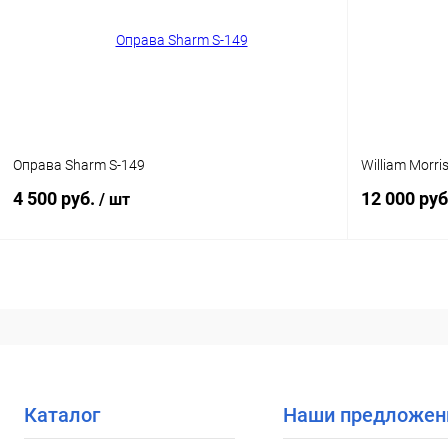
В избранное
Уточняйте наличие
В избранн
Оправа Sharm S-149
William Morri
4 500 руб.
12 000 руб
/ шт
В корзину
Купить в 1
Купить в 1 клик
Сравнение
В избранн
В избранное
Уточняйте наличие
Каталог
Наши предложен