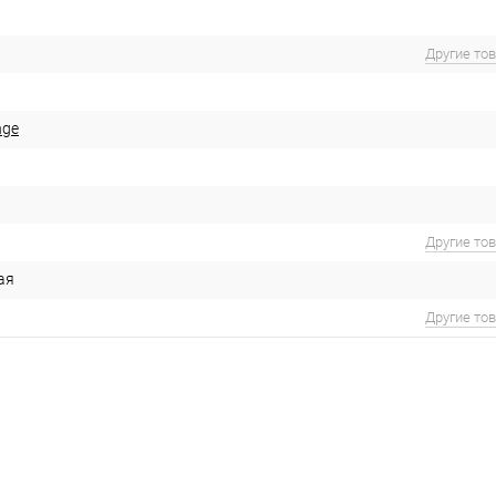
Другие то
nge
Другие то
ая
Другие то