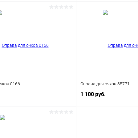
В корзину
В корз
 клик
Сравнение
Купить в 1 клик
ое
Уточняйте наличие
В избранное
чков 0166
Оправа для очков 35771
1 100 руб.
В корзину
В корз
 клик
Сравнение
Купить в 1 клик