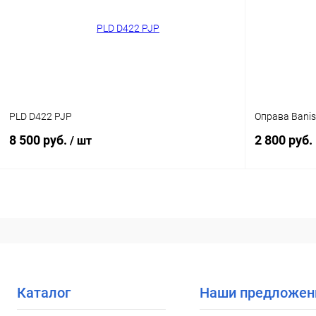
В избранное
Уточняйте наличие
В избранн
PLD D422 PJP
Оправа Banis
8 500 руб.
2 800 руб.
/ шт
В корзину
Купить в 1
Купить в 1 клик
Сравнение
В избранн
В избранное
Уточняйте наличие
Каталог
Наши предложен