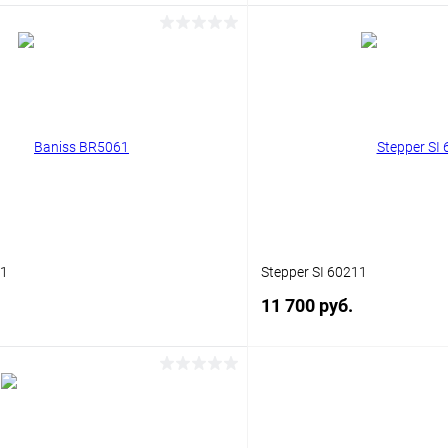
В корз
В корзину
Купить в 1 клик
 клик
Сравнение
В избранное
ое
Уточняйте наличие
61
Stepper SI 60211
11 700 руб.
В корзину
В корз
 клик
Сравнение
Купить в 1 клик