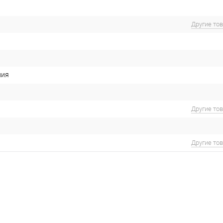
Другие то
ния
Другие то
Другие то