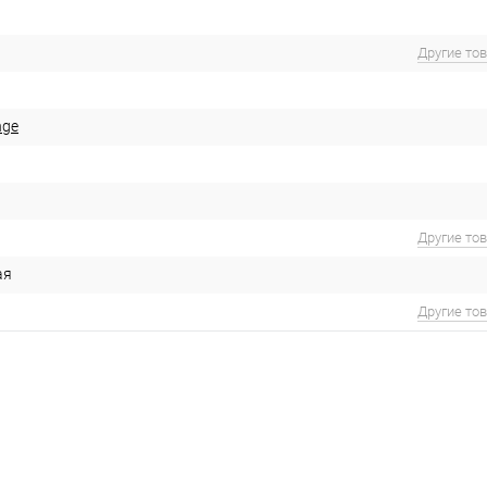
Другие то
nge
Другие то
ая
Другие то