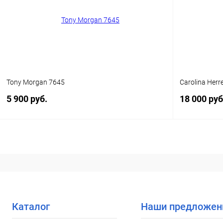
В избранн
В избранное
Уточняйте наличие
Tony Morgan 7645
Carolina Herr
5 900 руб.
18 000 руб
В корзину
Купить в 1 клик
Сравнение
Купить в 1
В избранное
Уточняйте наличие
В избранн
Каталог
Наши предложен