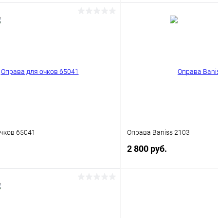
В корзину
В корз
 клик
Сравнение
Купить в 1 клик
ое
Уточняйте наличие
В избранное
очков 65041
Оправа Baniss 2103
2 800 руб.
В корзину
В корз
 клик
Сравнение
Купить в 1 клик