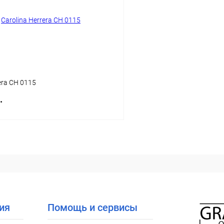
ое
Уточняйте наличие
В избранное
era CH 0115
.
В корзину
 клик
Сравнение
ое
Уточняйте наличие
ия
Помощь и сервисы