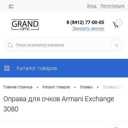
Вход
Регистрация
8 (8412) 77-00-05
0
Заказать звонок
Каталог товаров
•
•
•
Главная страница
Каталог товаров
Оправы
Оправа для очк
Оправа для очков Armani Exchange
3080