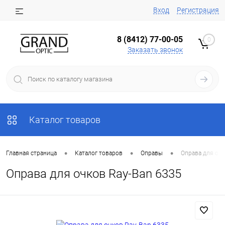
Вход
Регистрация
8 (8412) 77-00-05
0
Заказать звонок
Каталог товаров
•
•
•
Главная страница
Каталог товаров
Оправы
Оправа для очк
Оправа для очков Ray-Ban 6335