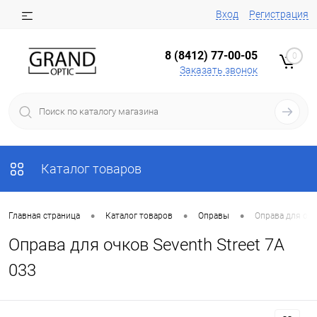
Вход
Регистрация
8 (8412) 77-00-05
0
Заказать звонок
Каталог товаров
•
•
•
Главная страница
Каталог товаров
Оправы
Оправа для очк
Оправа для очков Seventh Street 7A
033