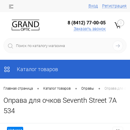
Вход
Регистрация
8 (8412) 77-00-05
0
Заказать звонок
Каталог товаров
•
•
•
Главная страница
Каталог товаров
Оправы
Оправа для очк
Оправа для очков Seventh Street 7A
534