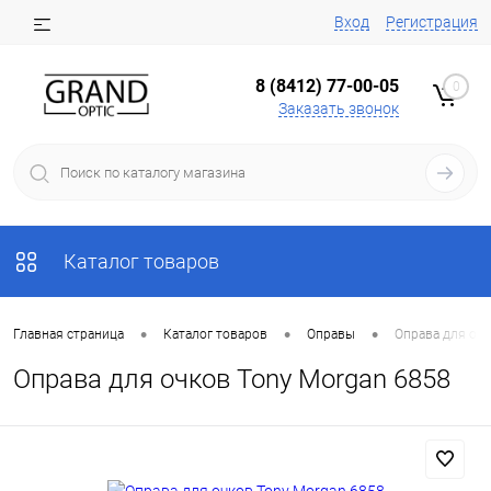
Вход
Регистрация
8 (8412) 77-00-05
0
Заказать звонок
Каталог товаров
•
•
•
Главная страница
Каталог товаров
Оправы
Оправа для очк
Оправа для очков Tony Morgan 6858