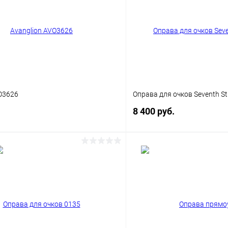
O3626
Оправа для очков Seventh St
8 400 руб.
В корзину
В корз
 клик
Сравнение
Купить в 1 клик
ое
Уточняйте наличие
В избранное