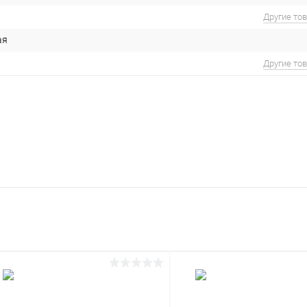
Другие то
ая
Другие то