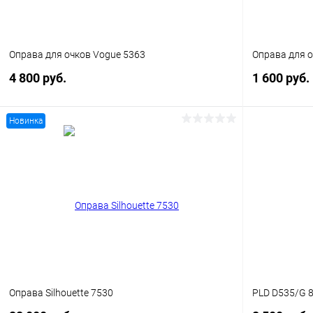
Оправа для очков Vogue 5363
Оправа для о
4 800 руб.
1 600 руб.
Новинка
В корзину
Купить в 1 клик
Сравнение
Купить в 1
В избранное
Уточняйте наличие
В избранн
Оправа Silhouette 7530
PLD D535/G 