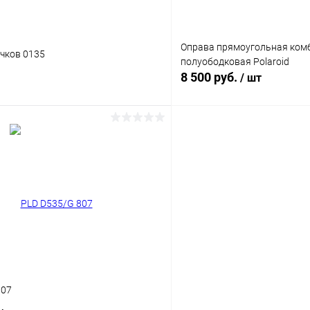
Оправа прямоугольная ком
чков 0135
полуободковая Polaroid
8 500 руб.
/ шт
В корзину
В корз
 клик
Сравнение
Купить в 1 клик
ое
Уточняйте наличие
В избранное
807