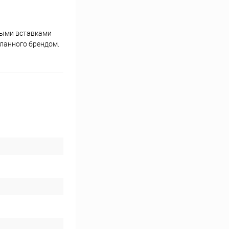
выми вставками
еланного брендом.