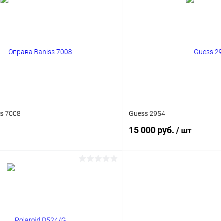
В корзину
В корз
 клик
Сравнение
Купить в 1 клик
ое
Уточняйте наличие
В избранное
s 7008
Guess 2954
15 000 руб.
/ шт
В корзину
В корз
 клик
Сравнение
Купить в 1 клик
ое
Уточняйте наличие
В избранное