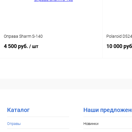
Оправа Sharm S-140
Polaroid D52
4 500 руб.
10 000 руб
/ шт
В корзину
Купить в 1
Купить в 1 клик
Сравнение
В избранн
В избранное
Уточняйте наличие
Каталог
Наши предложен
Оправы
Новинки