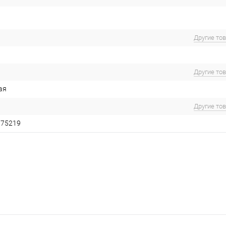
Другие то
Другие то
ая
Другие то
075219