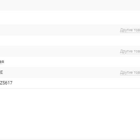
Другие то
Другие то
ая
GE
Другие то
LZ5617