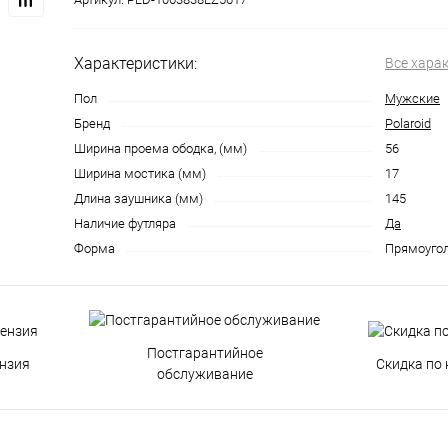
Характеристики:
Все хара
Пол
Мужские
Бренд
Polaroid
Ширина проема ободка, (мм)
56
Ширина мостика (мм)
17
Длина заушника (мм)
145
Наличие футляра
Да
Форма
Прямоуго
Постгарантийное
нзия
Скидка по 
обслуживание