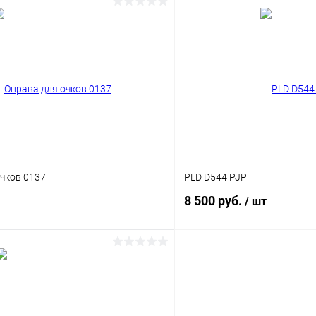
В корзину
В корз
 клик
Сравнение
Купить в 1 клик
ое
Уточняйте наличие
В избранное
чков 0137
PLD D544 PJP
8 500 руб.
/ шт
В корзину
В корз
 клик
Сравнение
Купить в 1 клик