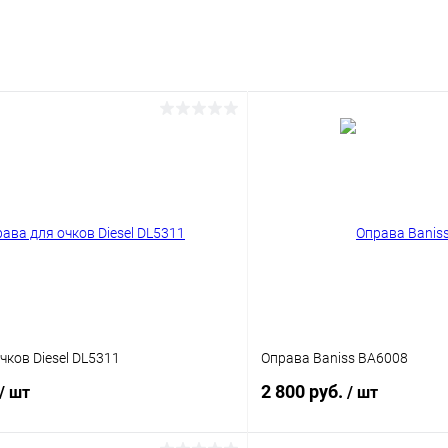
чков Diesel DL5311
Оправа Baniss BA6008
2 800 руб.
/ шт
/ шт