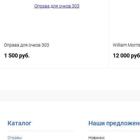
В избранное
Уточняйте наличие
В избранн
Оправа для очков 303
William Morr
1 500 руб.
12 000 руб
В корзину
Купить в 1 клик
Сравнение
Купить в 1
В избранное
Уточняйте наличие
В избранн
Каталог
Наши предложен
Оправы
Новинки