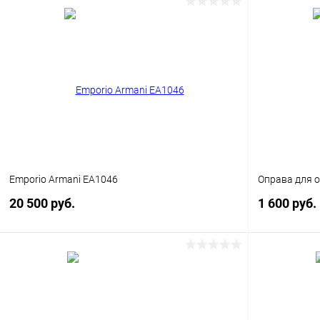
В корзину
Купить в 1 клик
Сравнение
Купить в 1
В избранное
Уточняйте наличие
В избранн
Emporio Armani EA1046
Оправа для о
20 500 руб.
1 600 руб.
В корзину
Купить в 1 клик
Сравнение
Купить в 1