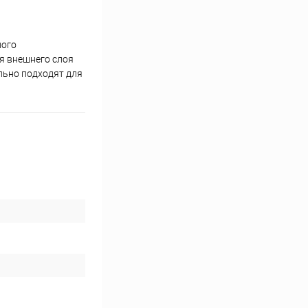
ного
я внешнего слоя
льно подходят для