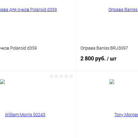
чков Polaroid d359
Оправа Baniss BRJ3097
2 800 руб.
/ шт
В корзину
В корз
 клик
Сравнение
Купить в 1 клик
ое
Уточняйте наличие
В избранное