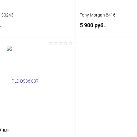
s 50243
Tony Morgan 8416
.
5 900 руб.
В корзину
В корз
 клик
Сравнение
Купить в 1 клик
ое
Уточняйте наличие
В избранное
7
/ шт