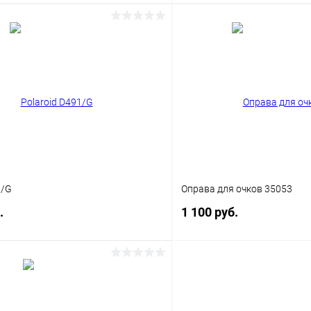
В корзину
В корз
 клик
Сравнение
Купить в 1 клик
ое
Уточняйте наличие
В избранное
1/G
Оправа для очков 35053
.
1 100 руб.
В корзину
В корз
 клик
Сравнение
Купить в 1 клик