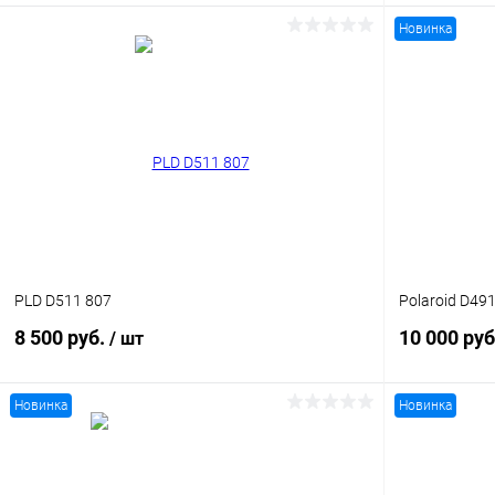
Новинка
В корзину
Купить в 1
Купить в 1 клик
Сравнение
В избранн
В избранное
Уточняйте наличие
PLD D511 807
Polaroid D49
8 500 руб.
10 000 руб
/ шт
Новинка
Новинка
В корзину
Купить в 1
Купить в 1 клик
Сравнение