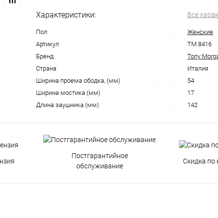
Характеристики:
Все хара
Пол
Женские
Артикул
TM 8416
Бренд
Tony Morg
Страна
Италия
Ширина проема ободка, (мм)
54
Ширина мостика (мм)
17
Длина заушника (мм)
142
Постгарантийное
нзия
Скидка по 
обслуживание