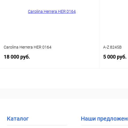
В избранн
В избранное
Уточняйте наличие
Carolina Herrera HER 0164
A-Z 8245B
18 000 руб.
5 000 руб.
В корзину
Купить в 1 клик
Сравнение
Купить в 1
В избранное
Уточняйте наличие
В избранн
Каталог
Наши предложен