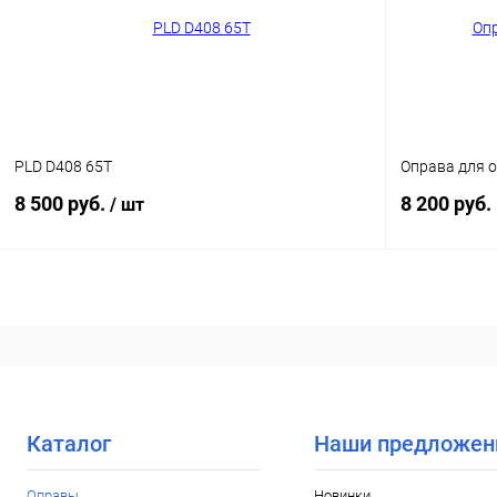
В избранное
Уточняйте наличие
В избранн
PLD D408 65T
Оправа для о
8 500 руб.
8 200 руб.
/ шт
В корзину
Купить в 1
Купить в 1 клик
Сравнение
В избранн
В избранное
Уточняйте наличие
Каталог
Наши предложен
Оправы
Новинки