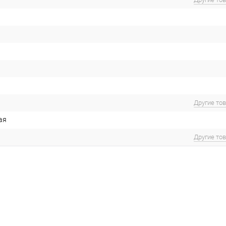
Другие то
ая
Другие то