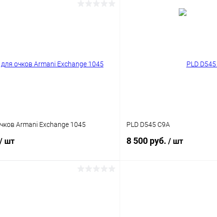
В корзину
В корз
 клик
Сравнение
Купить в 1 клик
ое
Уточняйте наличие
В избранное
чков Armani Exchange 1045
PLD D545 C9A
8 500 руб.
/ шт
/ шт
В корзину
В корз
 клик
Сравнение
Купить в 1 клик