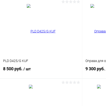
В корзину
Купить в 1
Купить в 1 клик
Сравнение
В избранн
В избранное
Уточняйте наличие
PLD D425/G KUF
Оправа для о
8 500 руб.
9 300 руб.
/ шт
В корзину
Купить в 1 клик
Сравнение
Купить в 1