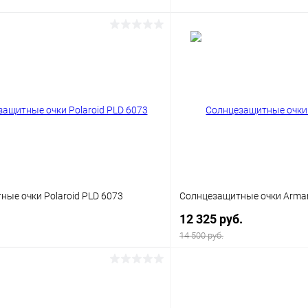
В корзину
В корз
 клик
Сравнение
Купить в 1 клик
ое
Уточняйте наличие
В избранное
ые очки Polaroid PLD 6073
Солнцезащитные очки Arman
12 325 руб.
14 500 руб.
В корзину
В корз