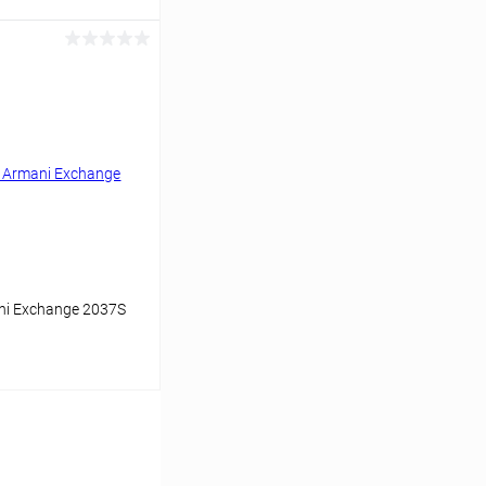
ину
Сравнение
Уточняйте наличие
i Exchange 2037S
ину