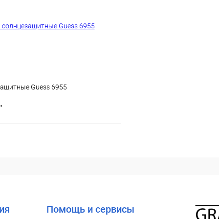
 клик
Сравнение
Купить в 1 клик
ое
Уточняйте наличие
В избранное
защитные Guess 6955
.
В корзину
 клик
Сравнение
ое
Уточняйте наличие
ия
Помощь и сервисы