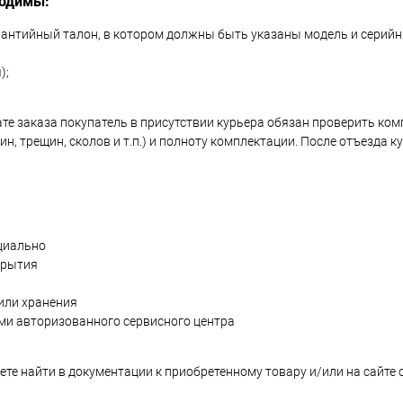
ходимы:
рантийный талон, в котором должны быть указаны модель и серийн
);
ате заказа покупатель в присутствии курьера обязан проверить ко
н, трещин, сколов и т.п.) и полноту комплектации. После отъезда к
циально
крытия
или хранения
ми авторизованного сервисного центра
те найти в документации к приобретенному товару и/или на сайте