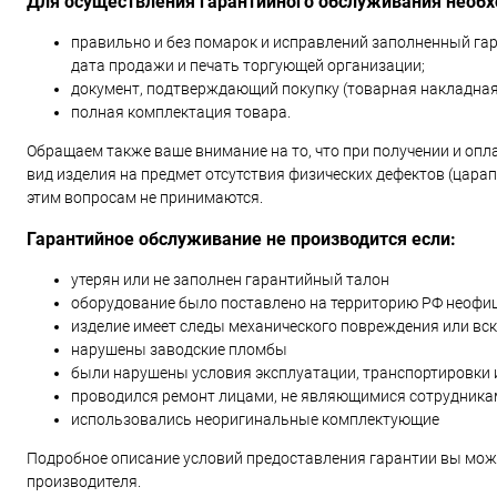
Для осуществления гарантийного обслуживания необ
правильно и без помарок и исправлений заполненный га
дата продажи и печать торгующей организации;
документ, подтверждающий покупку (товарная накладная
полная комплектация товара.
Обращаем также ваше внимание на то, что при получении и опл
вид изделия на предмет отсутствия физических дефектов (царапи
этим вопросам не принимаются.
Гарантийное обслуживание не производится если:
утерян или не заполнен гарантийный талон
оборудование было поставлено на территорию РФ неофи
изделие имеет следы механического повреждения или вс
нарушены заводские пломбы
были нарушены условия эксплуатации, транспортировки 
проводился ремонт лицами, не являющимися сотрудника
использовались неоригинальные комплектующие
Подробное описание условий предоставления гарантии вы може
производителя.