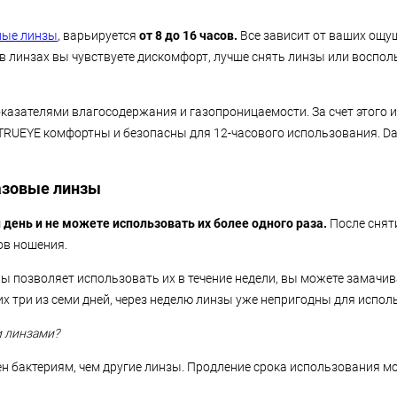
ные линзы
, варьируется
от 8 до 16 часов.
Все зависит от ваших ощущ
в в линзах вы чувствуете дискомфорт, лучше снять линзы или воспо
азателями влагосодержания и газопроницаемости. За счет этого 
TRUEYE комфортны и безопасны для 12-часового использования. Dail
разовые линзы
 день и не можете использовать их более одного раза.
После снят
сов ношения.
ны позволяет использовать их в течение недели, вы можете замачив
их три из семи дней, через неделю линзы уже непригодны для испо
и линзами?
н бактериям, чем другие линзы. Продление срока использования 