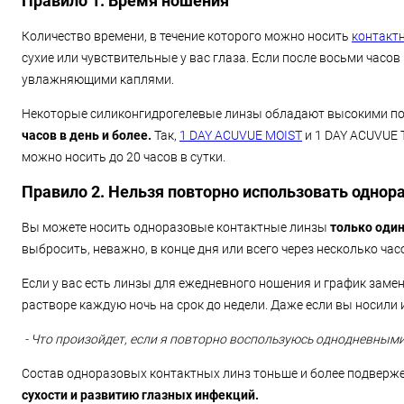
Правило 1. Время ношения
Количество времени, в течение которого можно носить
контакт
сухие или чувствительные у вас глаза. Если после восьми часо
увлажняющими каплями.
Некоторые силиконгидрогелевые линзы обладают высокими пок
часов в день и более
.
Так,
1 DAY ACUVUE MOIST
и 1 DAY ACUVUE 
можно носить до 20 часов в сутки.
Правило 2. Нельзя повторно использовать одно
Вы можете носить одноразовые контактные линзы
только один
выбросить, неважно, в конце дня или всего через несколько ча
Если у вас есть линзы для ежедневного ношения и график заме
растворе каждую ночь на срок до недели. Даже если вы носили 
- Что произойдет, если я повторно воспользуюсь однодневным
Состав одноразовых контактных линз тоньше и более подверже
сухости и развитию глазных инфекций.