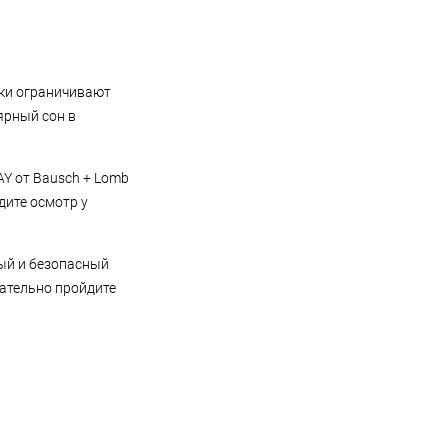
ки ограничивают
лярный сон в
Y от Bausch + Lomb
дите осмотр у
ый и безопасный
зательно пройдите