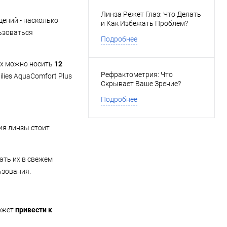
Линза Режет Глаз: Что Делать
ений - насколько
и Как Избежать Проблем?
льзоваться
Подробнее
их можно носить
12
Рефрактометрия: Что
ies AquaComfort Plus
Скрывает Ваше Зрение?
Подробнее
ия линзы стоит
ать их в свежем
льзования.
может
привести к