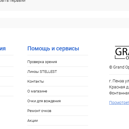
 быть первым!
Уточняйте
ичие
вке::
ия
Помощь и сервисы
Проверка зрения
© Grand Op
Линзы STELLEST
г. Пенза у
Контакты
Красная д.
О магазине
Фонтанная
Очки для вождения
Посмотрет
Ремонт очков
Акции