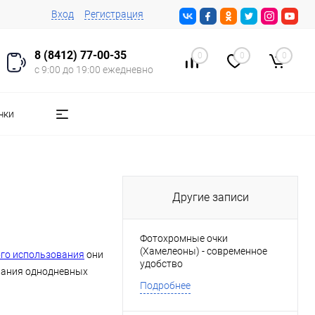
Вход
Регистрация
8 (8412) 77-00-35
0
0
0
с 9:00 до 19:00 ежедневно
чки
Другие записи
Фотохромные очки
(Хамелеоны) - современное
го использования
они
удобство
вания однодневных
Подробнее