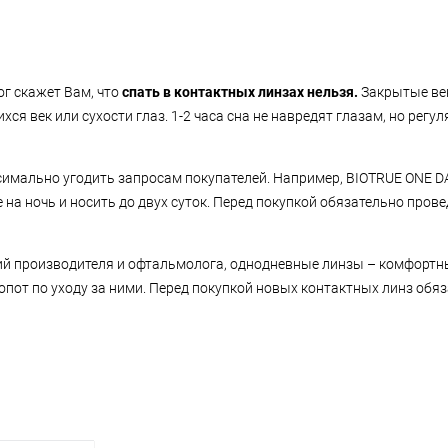
ог скажет Вам, что
спать в контактных линзах нельзя.
Закрытые ве
ся век или сухости глаз. 1-2 часа сна не навредят глазам, но регу
мально угодить запросам покупателей. Например, BIOTRUE ONE DA
а ночь и носить до двух суток. Перед покупкой обязательно прове
й производителя и офтальмолога, однодневные линзы – комфортн
пот по уходу за ними. Перед покупкой новых контактных линз обя