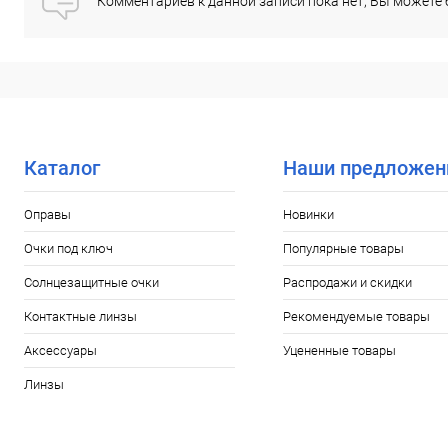
Комментариев к данной записи пока нет, Вы можете
В избранное
Уточняйте
В избранное
наличие
нал
Количество линз в упаковке::
Количество линз в упако
30 шт.
30 шт.
Каталог
Наши предложен
Оправы
Новинки
Очки под ключ
Популярные товары
Солнцезащитные очки
Распродажи и скидки
Контактные линзы
Рекомендуемые товары
Аксессуары
Уцененные товары
Линзы