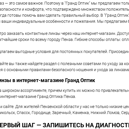
аз — это самое важное. Поэтому в "Гранд Оптик" мы предлагаем т
зопасности и комфорта, что подтверждено множеством положитель
да готовы помочь вам сделать правильный выбор. В "Гранд Оптик
ая ваши индивидуальные особенности и пожелания. Мы предлагаем
тро заказать контактные линзы через наш интернет-магазин. Дост
атчайшие сроки по всему городу Пенза. Гибкие способы оплаты: оп
лагаем выгодные условия для постоянных покупателей. Присоедин
йте вы также найдете раздел с полезными советами по уходу за к
 с основными правилами безопасного ношения и ухода за линзами,
инзы в интернет-магазине Гранд Оптик
 широком ассортименте, причем купить их можно по привлекатель
интернет-магазине Гранд Оптика Пенза.
 сайте. Для жителей Пензенской области у нас не только низкие це
Никольск, Спасск, Городище, Заречный, Каменка, Нижний Ломов, Серд
ЕРВЫЙ ШАГ — ЗАПИШИТЕСЬ НА ДИАГНОСТ