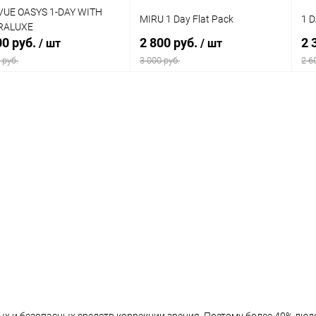
UE OASYS 1-DAY WITH
MIRU 1 Day Flat Pack
1 
RALUXE
00 руб.
2 800 руб.
2 
/ шт
/ шт
 руб.
3 000 руб.
2 6
В корзину
В корзину
упить в 1
Сравнение
Купить в 1
Сравнение
клик
кли
 избранное
Уточняйте
В избранное
Уточняйте
наличие
наличие
чество линз в упаковке::
Количество линз в упаковке::
Кол
шт.
30 шт.
30