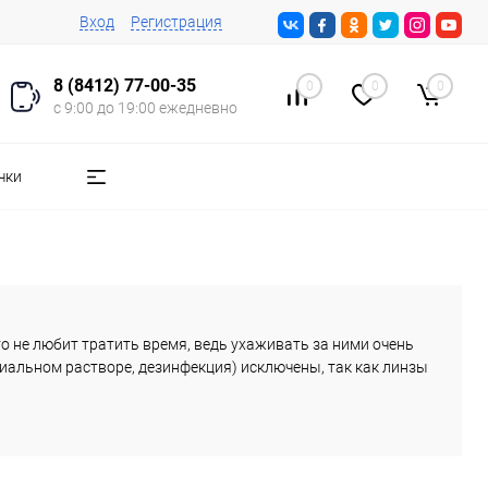
Вход
Регистрация
8 (8412) 77-00-35
0
0
0
с 9:00 до 19:00 ежедневно
чки
 не любит тратить время, ведь ухаживать за ними очень
циальном растворе, дезинфекция) исключены, так как линзы