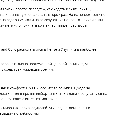
ей, предпочитающих линзы, выбирают именно такие изделия.
 очень просто: перед тем, как надеть и снять линзы,
к линзы не нужно надевать второй раз. На их поверхности не
 на здоровье глаз и на самочувствие пациента. Такие линзы
м не нужно покупать контейнер, пинцет, раствор и
nd Optic располагаются в Пензе и Спутнике в наиболее
оваров и отлично продуманной ценовой политике, мы
в средствах коррекции зрения.
ни и комфорт. При выборе места покупки и ухода за
едоставляет широкий выбор контактных линз и сопутствующих
пользу нашего интернет-магазина!
их мировых производителей. Мы предлагаем линзы с
е вашим потребностям.