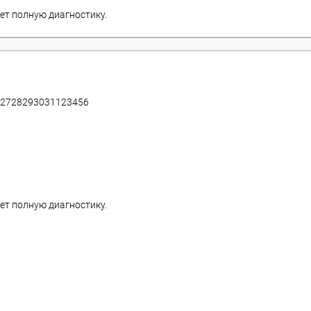
ет полную диагностику.
27
28
29
30
31
1
2
3
4
5
6
ет полную диагностику.