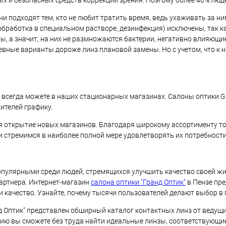
х и безопасных средств коррекции зрения. Поэтому более 40% люд
подходят тем, кто не любит тратить время, ведь ухаживать за ними
бработка в специальном растворе, дезинфекция) исключены, так ка
, а значит, на них не размножаются бактерии, негативно влияющие
вные варианты дороже линз плановой замены. Но с учетом, что к ни
всегда можете в наших стационарных магазинах. Салоны оптики Gra
ителей графику.
уя открытие новых магазинов. Благодаря широкому ассортименту т
 стремимся в наиболее полной мере удовлетворять их потребности 
пулярными среди людей, стремящихся улучшить качество своей жиз
артнера. Интернет-магазин
салона оптики "Гранд Оптик"
в Пензе пр
качество. Узнайте, почему тысячи пользователей делают выбор в 
д Оптик" представлен обширный каталог контактных линз от ведущ
ию вы сможете без труда найти идеальные линзы, соответствующи