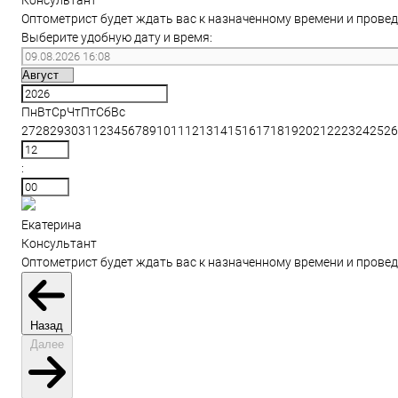
Оптометрист будет ждать вас к назначенному времени и провед
Выберите удобную дату и время:
Пн
Вт
Ср
Чт
Пт
Сб
Вс
27
28
29
30
31
1
2
3
4
5
6
7
8
9
10
11
12
13
14
15
16
17
18
19
20
21
22
23
24
25
26
:
Екатерина
Консультант
Оптометрист будет ждать вас к назначенному времени и провед
Назад
Далее