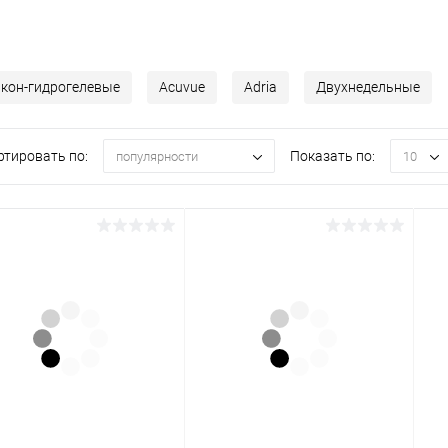
кон-гидрогелевые
Acuvue
Adria
Двухнедельные
ртировать по:
Показать по:
популярности
10