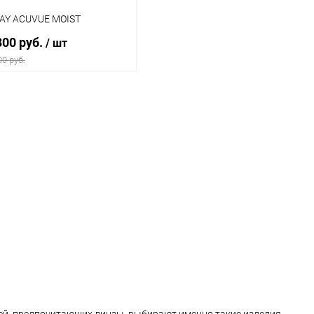
DAY ACUVUE MOIST
300 руб.
/ шт
00 руб.
В корзину
Купить в 1
Сравнение
к
В избранное
Уточняйте
наличие
ичество линз в упаковке::
 шт.