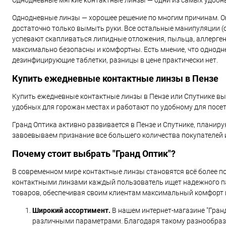
Однодневные мягкие контактные линзы — одни из самых удобны
Однодневные линзы — хорошее решение по многим причинам. Они 
достаточно только вымыть руки. Все остальные манипуляции (о
успевают скапливаться липидные отложения, пыльца, аллергены
максимально безопасны и комфортны. Есть мнение, что однодне
дезинфицирующие таблетки, разницы в цене практически нет.
Купить ежедневные контактные линзы в Пензе
Купить ежедневные контактные линзы в Пензе или Спутнике вы 
удобных для горожан местах и работают по удобному для посет
Гранд Оптика активно развивается в Пензе и Спутнике, планир
завоевываем признание все большего количества покупателей и
Почему стоит выбрать "Гранд Оптик"?
В современном мире контактные линзы становятся всё более по
контактными линзами каждый пользователь ищет надежного п
товаров, обеспечивая своим клиентам максимальный комфорт и 
Широкий ассортимент.
В нашем интернет-магазине "Гран
различными параметрами. Благодаря такому разнообраз