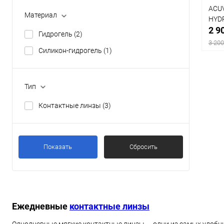
ACUVUE
(2)
ACUV
Материал
HYD
2 9
Гидрогель
(2)
3 200
Силикон-гидрогель
(1)
Тип
К
Контактные линзы
(3)
клик
В
Показать
Сбросить
Коли
30 
Ежедневные
контактные линзы