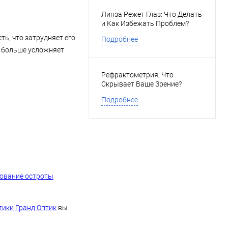
Линза Режет Глаз: Что Делать
и Как Избежать Проблем?
ь, что затрудняет его
Подробнее
е больше усложняет
Рефрактометрия: Что
Скрывает Ваше Зрение?
Подробнее
рование остроты
тики Гранд Оптик
вы