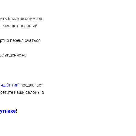
еть близкие объекты.
еспечивают плавный
ортно переключаться
е видение на
анд Оптик"
предлагает
сетите наши салоны в
путнике
!