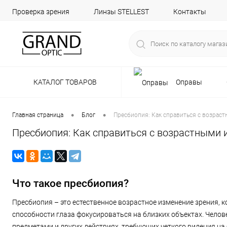
Проверка зрения
Линзы STELLEST
Контакты
КАТАЛОГ ТОВАРОВ
Оправы
•
•
Главная страница
Блог
Пресбиопия: Как справиться с возрас
Пресбиопия: Как справиться с возрастными
Что такое пресбиопия?
Пресбиопия – это естественное возрастное изменение зрения, к
способности глаза фокусироваться на близких объектах. Челове
предметами и других действиях, требующих четкого видения на