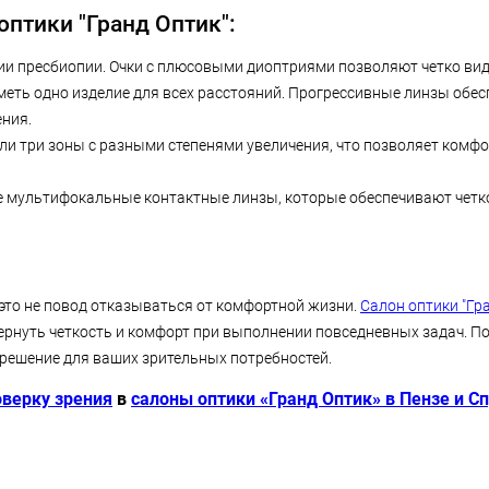
птики "Гранд Оптик":
и пресбиопии. Очки с плюсовыми диоптриями позволяют четко вид
 иметь одно изделие для всех расстояний. Прогрессивные линзы об
ения.
и три зоны с разными степенями увеличения, что позволяет комф
 мультифокальные контактные линзы, которые обеспечивают четко
это не повод отказываться от комфортной жизни.
Салон оптики "Гр
рнуть четкость и комфорт при выполнении повседневных задач. По
 решение для ваших зрительных потребностей.
оверку зрения
в
салоны оптики «Гранд Оптик» в Пензе и С