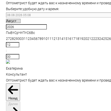
Оптометрист будет ждать вас к назначенному времени и провед
Выберите удобную дату и время:
Пн
Вт
Ср
Чт
Пт
Сб
Вс
27
28
29
30
31
1
2
3
4
5
6
7
8
9
10
11
12
13
14
15
16
17
18
19
20
21
22
23
24
25
26
:
Екатерина
Консультант
Оптометрист будет ждать вас к назначенному времени и провед
Назад
Далее