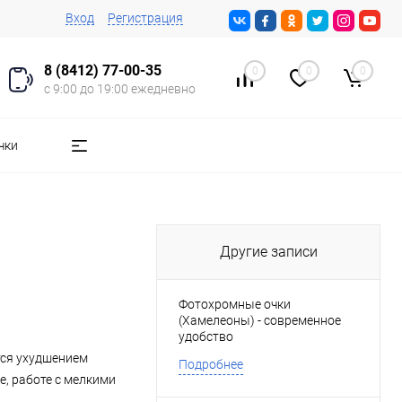
Вход
Регистрация
8 (8412) 77-00-35
0
0
0
с 9:00 до 19:00 ежедневно
чки
Другие записи
Фотохромные очки
(Хамелеоны) - современное
удобство
тся ухудшением
Подробнее
е, работе с мелкими