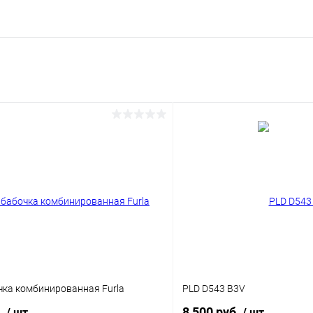
чка комбинированная Furla
PLD D543 B3V
б.
8 500 руб.
/ шт
/ шт