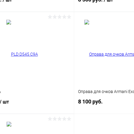
В корзину
В корз
 клик
Сравнение
Купить в 1 клик
ое
Уточняйте наличие
В избранное
A
Оправа для очков Armani Ex
8 100 руб.
/ шт
В корз
В корзину