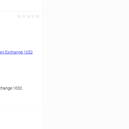
ину
Сравнение
Уточняйте наличие
change 1032
ину