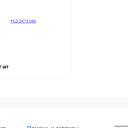
Купить в 1 клик
 клик
Сравнение
В избранное
ое
Уточняйте наличие
6
/ шт
В корзину
 клик
Сравнение
ое
Уточняйте наличие