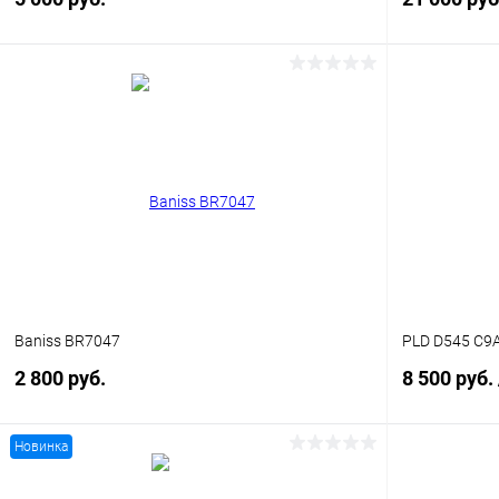
В корзину
Купить в 1 клик
Сравнение
Купить в 1
В избранное
Уточняйте наличие
В избранн
Baniss BR7047
PLD D545 C9
2 800 руб.
8 500 руб.
Новинка
В корзину