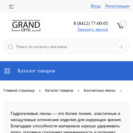
Вход
Регистрация
8 (8412) 77-00-05
0
Заказать звонок
Каталог товаров
•
•
•
Главная страница
Каталог товаров
Контактные линзы
Гид
Гидрогелевые линзы — это более тонкие, эластичные и
неощутимые оптические изделия для коррекции зрения.
Благодаря способности материала хорошо удерживать
влагу, роговица сохраняет увлажненность и получает