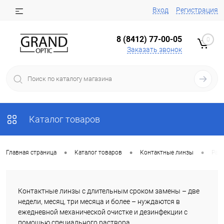
Вход
Регистрация
8 (8412) 77-00-05
0
Заказать звонок
Каталог товаров
•
•
•
Главная страница
Каталог товаров
Контактные линзы
Рас
Контактные линзы с длительным сроком замены – две
недели, месяц, три месяца и более – нуждаются в
ежедневной механической очистке и дезинфекции с
помощью специального раствора.