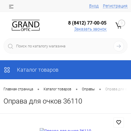
Вход
Регистрация
8 (8412) 77-00-05
0
Заказать звонок
Каталог товаров
•
•
•
Главная страница
Каталог товаров
Оправы
Оправа для оч
Оправа для очков 36110