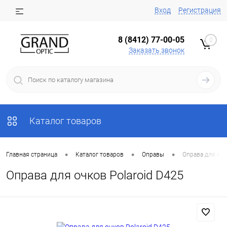
Вход
Регистрация
8 (8412) 77-00-05
0
Заказать звонок
Каталог товаров
•
•
•
Главная страница
Каталог товаров
Оправы
Оправа для очк
Оправа для очков Polaroid D425