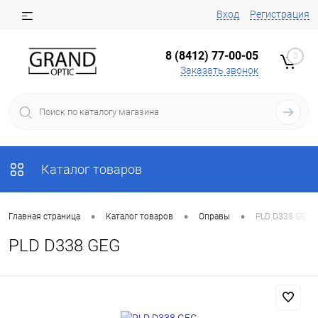
Вход
Регистрация
8 (8412) 77-00-05
0
Заказать звонок
Каталог товаров
•
•
•
Главная страница
Каталог товаров
Оправы
PLD D338 GEG
PLD D338 GEG