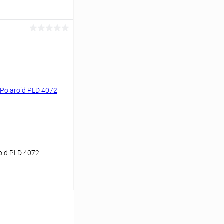
ину
Сравнение
Уточняйте наличие
id PLD 4072
ину