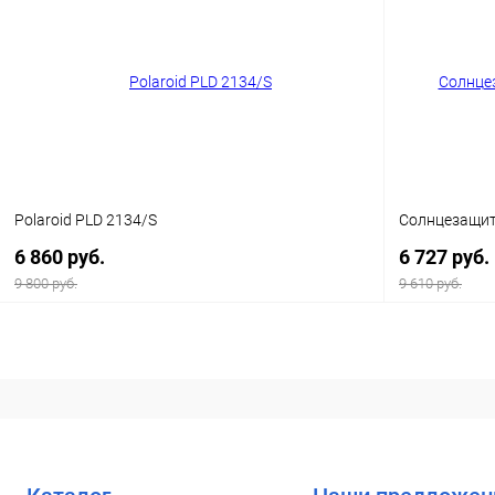
Купить в 1 клик
Сравнение
Купить в 1
В избранное
Уточняйте наличие
В избранн
Polaroid PLD 2134/S
Солнцезащитн
6 860 руб.
6 727 руб.
9 800 руб.
9 610 руб.
В корзину
Купить в 1 клик
Сравнение
Купить в 1
В избранное
Уточняйте наличие
В избранн