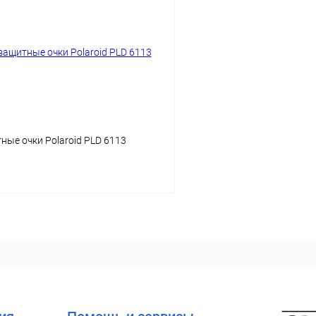
 клик
Сравнение
Купить в 1 клик
ое
Уточняйте наличие
В избранное
ые очки Polaroid PLD 6113
В корзину
 клик
Сравнение
ое
Уточняйте наличие