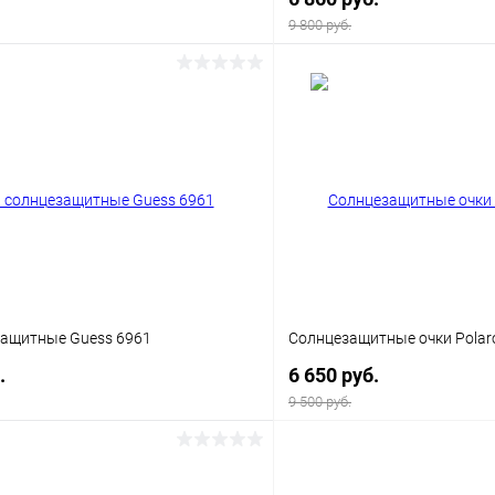
9 800 руб.
В корзину
В корз
 клик
Сравнение
Купить в 1 клик
ое
Уточняйте наличие
В избранное
защитные Guess 6961
Солнцезащитные очки Polaro
.
6 650 руб.
9 500 руб.
В корзину
В корз